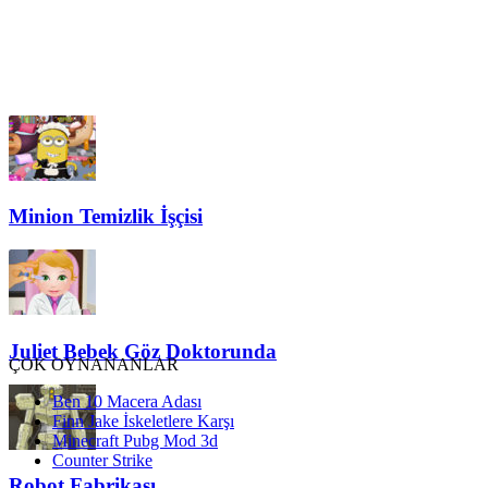
Minion Temizlik İşçisi
Juliet Bebek Göz Doktorunda
ÇOK OYNANANLAR
Ben 10 Macera Adası
Finn Jake İskeletlere Karşı
Minecraft Pubg Mod 3d
Counter Strike
Robot Fabrikası