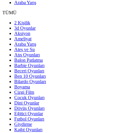
Araba Yarış
TÜMÜ
2 Kişilik
3d Oyunlar
Aksiyon
Ameliyat
Araba Yarış
Ateş ve Su
Atış Oyunları
Balon Patlatma
Barbie Oyunları
Beceri Oyunları
Ben 10 Oyunları
Bilardo Oyunları
Boyama
Çizgi Film
Çocuk Oyunları
Dini Oyunlar
Dövüş Oyunları
Eğitici Oyunlar
Futbol Oyunları
Giydirme
Kağıt Oyunları