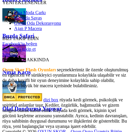
YENİ EKLENENLER
Elsa Moda Çarkı
Metroda Savaş
Gwen Oda Dekorasyonu
Ajan P Macera
Buzda Safari
BİZİ TAKİP EDİN
Facebook'ta beğen
Twitter'da takip et
Sitemap
OyunSkor HAKKINDA
Oyun Skor Flash Oyunları
seçeneklerimiz ile özenle oluşturulmuş
Ninja Kaçış
en eğlenceli ve sürükleyici oyunlarımıza kolaylıkla ulaşabilir ve siz
de daha keyifli bir oyun deneyimine kolaylıkla sahip olabilir,
kendinizi büyük bir macera içerisinde bulabilirsiniz.
dizi box
rüyada kedi görmek​, psikolojik ve
spiritüel anlamlar taşır. Kediler, özgürlük, bağımsızlık ve gizem
Olaf Dondurma Yapıyor
simgesi olarak kabul edilir. Rüyada kedi görmek, kişinin içsel
gücünü keşfetme arzusunu yansıtabilir. Ayrıca, kedinin davranışları,
rüya sahibinin duygusal durumunu ve ilişkilerini de gösterebilir. Bu
rüya, yeni başlangıçlar veya uyanışa işaret edebilir.
Copyright © 2026
OYUN SKOR – Oyun Oyna Ücretsiz Bütün