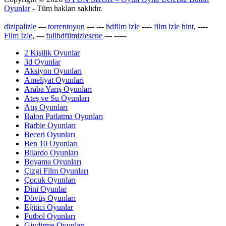
Oyunlar
- Tüm hakları saklıdır.
dizipalizle
---
torrentoyun
---
---
hdfilm izle
----
film izle hint
, ----
Film İzle
, ---
fullhdfilmizlesene
---
-----
2 Kişilik Oyunlar
3d Oyunlar
Aksiyon Oyunları
Ameliyat Oyunları
Araba Yarış Oyunları
Ateş ve Su Oyunları
Atış Oyunları
Balon Patlatma Oyunları
Barbie Oyunları
Beceri Oyunları
Ben 10 Oyunları
Bilardo Oyunları
Boyama Oyunları
Çizgi Film Oyunları
Çocuk Oyunları
Dini Oyunlar
Dövüş Oyunları
Eğitici Oyunlar
Futbol Oyunları
Giydirme Oyunları