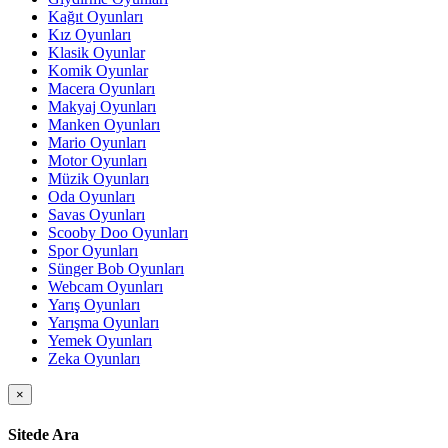
Kağıt Oyunları
Kız Oyunları
Klasik Oyunlar
Komik Oyunlar
Macera Oyunları
Makyaj Oyunları
Manken Oyunları
Mario Oyunları
Motor Oyunları
Müzik Oyunları
Oda Oyunları
Savas Oyunları
Scooby Doo Oyunları
Spor Oyunları
Sünger Bob Oyunları
Webcam Oyunları
Yarış Oyunları
Yarışma Oyunları
Yemek Oyunları
Zeka Oyunları
×
Sitede Ara