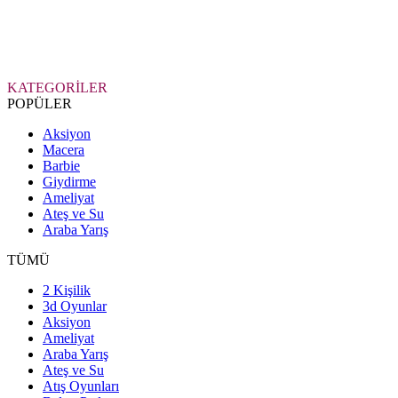
KATEGORİLER
POPÜLER
Aksiyon
Macera
Barbie
Giydirme
Ameliyat
Ateş ve Su
Araba Yarış
TÜMÜ
2 Kişilik
3d Oyunlar
Aksiyon
Ameliyat
Araba Yarış
Ateş ve Su
Atış Oyunları