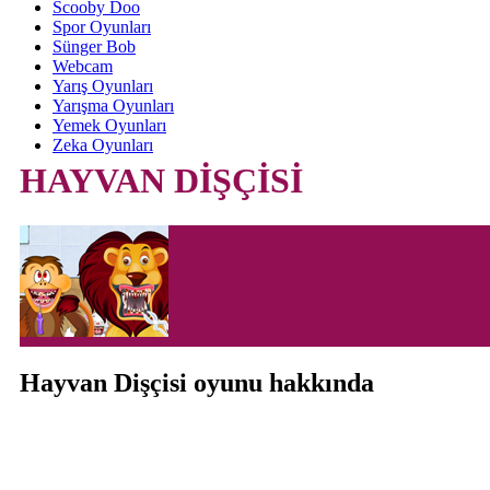
Scooby Doo
Spor Oyunları
Sünger Bob
Webcam
Yarış Oyunları
Yarışma Oyunları
Yemek Oyunları
Zeka Oyunları
HAYVAN DİŞÇİSİ
Hayvan Dişçisi oyunu hakkında