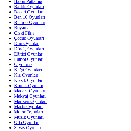
Balon Patlatma
Barbie Oyunları
Beceri Oyunları
Ben 10 Oyunları
Bilardo Oyunları
Boyama
Çizgi Film
Çocuk Oyunları
Dini Oyunlar
Dövüş Oyunları
Eğitici Oyunlar
Futbol Oyunları
Giydirme
Kağıt Oyunları
Kız Oyunları
Klasik Oyunlar
Komik Oyunlar
Macera Oyunları
Makyaj Oyunları
Manken Oyunları
Mario Oyunları
Motor Oyunları
Müzik Oyunları
Oda Oyunları
Savas Oyunları