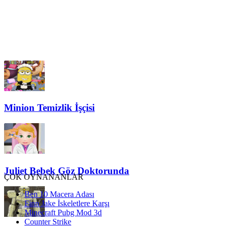
Minion Temizlik İşçisi
Juliet Bebek Göz Doktorunda
ÇOK OYNANANLAR
Ben 10 Macera Adası
Finn Jake İskeletlere Karşı
Minecraft Pubg Mod 3d
Counter Strike