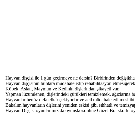
Hayvan dişçisi ile 1 gün geçirmeye ne dersin? Birbirinden değişikha
Hayvan dişçisinin bunlara müdahale edip rehabilitasyon etmesigere
Köpek, Aslan, Maymun ve Kedinin dişlerindan şikayeti var.
Yapman lüzumlenen, dişlerindeki çürükleri temizlemek, ağızlarına 
Hayvanlar henüz defa efkâr çekiyorlar ve acil müdahale edilmesi iht
Bakalım hayvanların dişlerini yeniden eskisi gibi sıhhatli ve temizy
Hayvan Dişçisi oyunlarımız da oyunskor.online Güzel Bol skorlu oyu