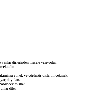
yvanlar dişlerinden mesele yaşıyorlar.
kmektedir.
bakıminşa etmek ve çürümüş dişlerini çekmek.
iyaç duyulan.
apabilecek misin?
nlar diler.