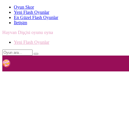
Oyun Skor
Yeni Flash Oyunlar
En Güzel Flash Oyunlar
İletişim
Hayvan Dişçisi oyunu oyna
Yeni Flash Oyunlar