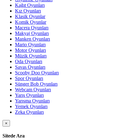
Kağıt Oyunları
Kız Oyunları
Klasik Oyunlar
Komik Oyunlar
Macera Oyunları
Makyaj Oyunları
Manken Oyunları
Mario Oyunları
Motor Oyunları
Müzik Oyunları
Oda Oyunları
Savas Oyunları
Scooby Doo Oyunları
Spor Oyunları
Sünger Bob Oyunları
Webcam Oyunları
Yarış Oyunları
Yarışma Oyunları
Yemek Oyunları
Zeka Oyunları
×
Sitede Ara