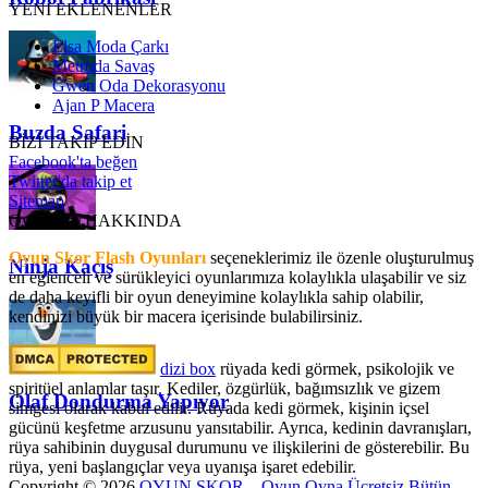
YENİ EKLENENLER
Elsa Moda Çarkı
Metroda Savaş
Gwen Oda Dekorasyonu
Ajan P Macera
Buzda Safari
BİZİ TAKİP EDİN
Facebook'ta beğen
Twitter'da takip et
Sitemap
OyunSkor HAKKINDA
Oyun Skor Flash Oyunları
seçeneklerimiz ile özenle oluşturulmuş
Ninja Kaçış
en eğlenceli ve sürükleyici oyunlarımıza kolaylıkla ulaşabilir ve siz
de daha keyifli bir oyun deneyimine kolaylıkla sahip olabilir,
kendinizi büyük bir macera içerisinde bulabilirsiniz.
dizi box
rüyada kedi görmek​, psikolojik ve
spiritüel anlamlar taşır. Kediler, özgürlük, bağımsızlık ve gizem
Olaf Dondurma Yapıyor
simgesi olarak kabul edilir. Rüyada kedi görmek, kişinin içsel
gücünü keşfetme arzusunu yansıtabilir. Ayrıca, kedinin davranışları,
rüya sahibinin duygusal durumunu ve ilişkilerini de gösterebilir. Bu
rüya, yeni başlangıçlar veya uyanışa işaret edebilir.
Copyright © 2026
OYUN SKOR – Oyun Oyna Ücretsiz Bütün