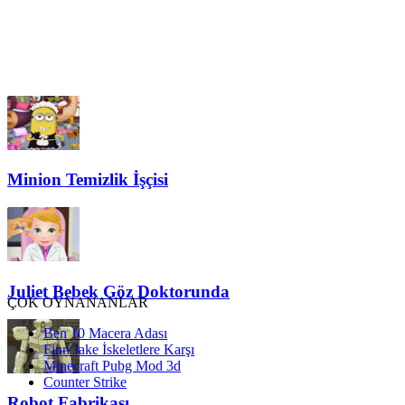
Minion Temizlik İşçisi
Juliet Bebek Göz Doktorunda
ÇOK OYNANANLAR
Ben 10 Macera Adası
Finn Jake İskeletlere Karşı
Minecraft Pubg Mod 3d
Counter Strike
Robot Fabrikası