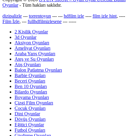
Oyunlar
- Tüm hakları saklıdır.
dizipalizle
---
torrentoyun
---
---
hdfilm izle
----
film izle hint
, ----
Film İzle
, ---
fullhdfilmizlesene
---
-----
2 Kişilik Oyunlar
3d Oyunlar
Aksiyon Oyunları
Ameliyat Oyunları
Araba Yarış Oyunları
Ateş ve Su Oyunları
Atış Oyunları
Balon Patlatma Oyunları
Barbie Oyunları
Beceri Oyunları
Ben 10 Oyunları
Bilardo Oyunları
Boyama Oyunları
Çizgi Film Oyunları
Çocuk Oyunları
Dini Oyunlar
Dövüş Oyunları
Eğitici Oyunlar
Futbol Oyunları
Giydirme Oyunları