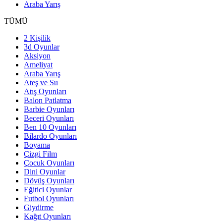
Araba Yarış
TÜMÜ
2 Kişilik
3d Oyunlar
Aksiyon
Ameliyat
Araba Yarış
Ateş ve Su
Atış Oyunları
Balon Patlatma
Barbie Oyunları
Beceri Oyunları
Ben 10 Oyunları
Bilardo Oyunları
Boyama
Çizgi Film
Çocuk Oyunları
Dini Oyunlar
Dövüş Oyunları
Eğitici Oyunlar
Futbol Oyunları
Giydirme
Kağıt Oyunları