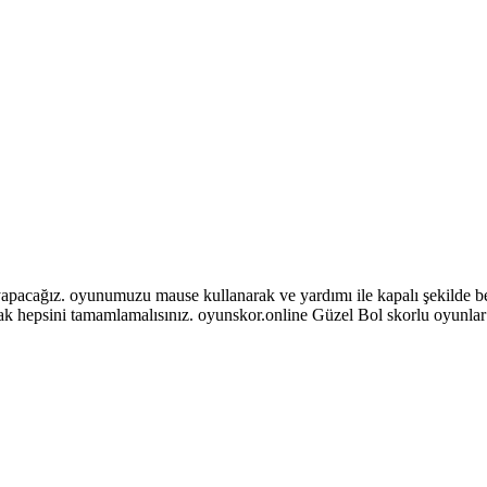
pacağız. oyunumuzu mause kullanarak ve yardımı ile kapalı şekilde bek
larak hepsini tamamlamalısınız. oyunskor.online Güzel Bol skorlu oyunla