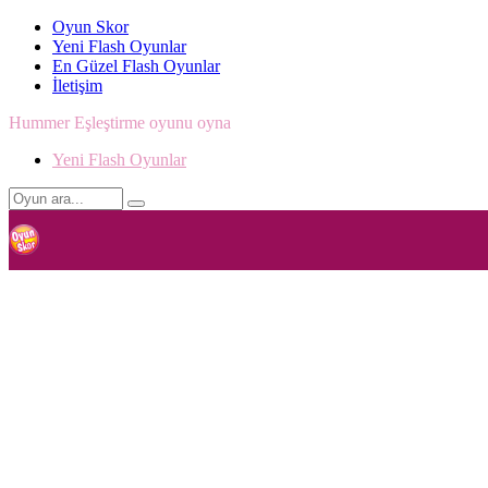
Oyun Skor
Yeni Flash Oyunlar
En Güzel Flash Oyunlar
İletişim
Hummer Eşleştirme oyunu oyna
Yeni Flash Oyunlar