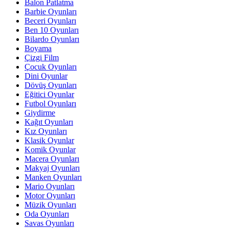
Balon Patlatma
Barbie Oyunları
Beceri Oyunları
Ben 10 Oyunları
Bilardo Oyunları
Boyama
Çizgi Film
Çocuk Oyunları
Dini Oyunlar
Dövüş Oyunları
Eğitici Oyunlar
Futbol Oyunları
Giydirme
Kağıt Oyunları
Kız Oyunları
Klasik Oyunlar
Komik Oyunlar
Macera Oyunları
Makyaj Oyunları
Manken Oyunları
Mario Oyunları
Motor Oyunları
Müzik Oyunları
Oda Oyunları
Savas Oyunları