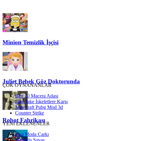
Minion Temizlik İşçisi
Juliet Bebek Göz Doktorunda
ÇOK OYNANANLAR
Ben 10 Macera Adası
Finn Jake İskeletlere Karşı
Minecraft Pubg Mod 3d
Counter Strike
Robot Fabrikası
YENİ EKLENENLER
Elsa Moda Çarkı
Metroda Savaş