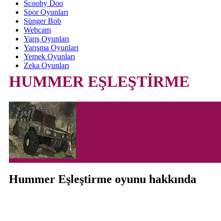
Scooby Doo
Spor Oyunları
Sünger Bob
Webcam
Yarış Oyunları
Yarışma Oyunları
Yemek Oyunları
Zeka Oyunları
HUMMER EŞLEŞTİRME
Hummer Eşleştirme oyunu hakkında