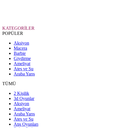
KATEGORİLER
POPÜLER
Aksiyon
Macera
Barbie
Giydirme
Ameliyat
Ateş ve Su
Araba Yarış
TÜMÜ
2 Kişilik
3d Oyunlar
Aksiyon
Ameliyat
Araba Yarış
Ateş ve Su
Atış Oyunları