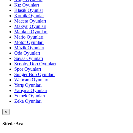
Kız Oyunları
Klasik Oyunlar
Komik Oyunlar
Macera Oyunları
Makyaj Oyunları
Manken Oyunları
Mario Oyunları
Motor Oyunları
Müzik Oyunları
Oda Oyunları
Savas Oyunları
Scooby Doo Oyunları
Spor Oyunları
Sünger Bob Oyunları
Webcam Oyunları
Yarış Oyunları
Yarışma Oyunları
Yemek Oyunları
Zeka Oyunları
×
Sitede Ara