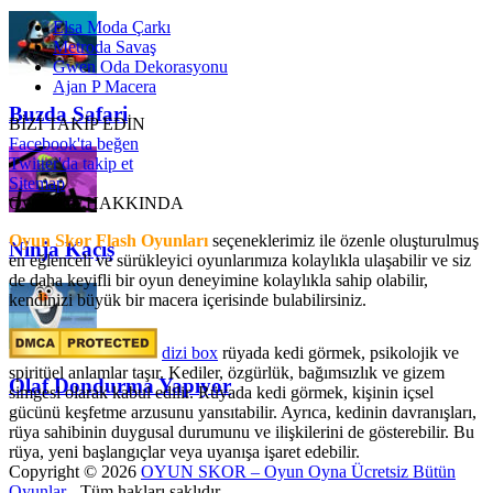
Elsa Moda Çarkı
Metroda Savaş
Gwen Oda Dekorasyonu
Ajan P Macera
Buzda Safari
BİZİ TAKİP EDİN
Facebook'ta beğen
Twitter'da takip et
Sitemap
OyunSkor HAKKINDA
Oyun Skor Flash Oyunları
seçeneklerimiz ile özenle oluşturulmuş
Ninja Kaçış
en eğlenceli ve sürükleyici oyunlarımıza kolaylıkla ulaşabilir ve siz
de daha keyifli bir oyun deneyimine kolaylıkla sahip olabilir,
kendinizi büyük bir macera içerisinde bulabilirsiniz.
dizi box
rüyada kedi görmek​, psikolojik ve
spiritüel anlamlar taşır. Kediler, özgürlük, bağımsızlık ve gizem
Olaf Dondurma Yapıyor
simgesi olarak kabul edilir. Rüyada kedi görmek, kişinin içsel
gücünü keşfetme arzusunu yansıtabilir. Ayrıca, kedinin davranışları,
rüya sahibinin duygusal durumunu ve ilişkilerini de gösterebilir. Bu
rüya, yeni başlangıçlar veya uyanışa işaret edebilir.
Copyright © 2026
OYUN SKOR – Oyun Oyna Ücretsiz Bütün
Oyunlar
- Tüm hakları saklıdır.