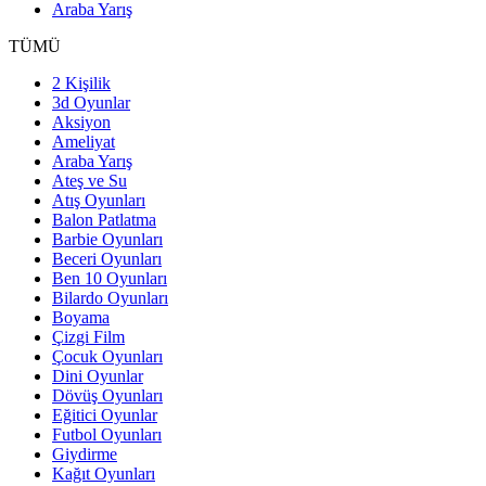
Araba Yarış
TÜMÜ
2 Kişilik
3d Oyunlar
Aksiyon
Ameliyat
Araba Yarış
Ateş ve Su
Atış Oyunları
Balon Patlatma
Barbie Oyunları
Beceri Oyunları
Ben 10 Oyunları
Bilardo Oyunları
Boyama
Çizgi Film
Çocuk Oyunları
Dini Oyunlar
Dövüş Oyunları
Eğitici Oyunlar
Futbol Oyunları
Giydirme
Kağıt Oyunları