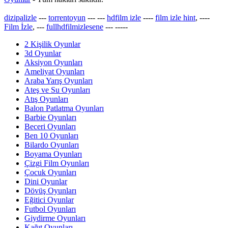
dizipalizle
---
torrentoyun
---
---
hdfilm izle
----
film izle hint
, ----
Film İzle
, ---
fullhdfilmizlesene
---
-----
2 Kişilik Oyunlar
3d Oyunlar
Aksiyon Oyunları
Ameliyat Oyunları
Araba Yarış Oyunları
Ateş ve Su Oyunları
Atış Oyunları
Balon Patlatma Oyunları
Barbie Oyunları
Beceri Oyunları
Ben 10 Oyunları
Bilardo Oyunları
Boyama Oyunları
Çizgi Film Oyunları
Çocuk Oyunları
Dini Oyunlar
Dövüş Oyunları
Eğitici Oyunlar
Futbol Oyunları
Giydirme Oyunları
Kağıt Oyunları