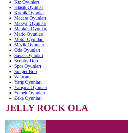
Kız Oyunları
Klasik Oyunlar
Komik Oyunlar
Macera Oyunları
Makyaj Oyunları
Manken Oyunları
Mario Oyunları
Motor Oyunları
Müzik Oyunları
Oda Oyunları
Savas Oyunları
Scooby Doo
Spor Oyunları
Sünger Bob
Webcam
Yarış Oyunları
Yarışma Oyunları
Yemek Oyunları
Zeka Oyunları
JELLY ROCK OLA