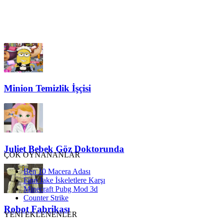
Minion Temizlik İşçisi
Juliet Bebek Göz Doktorunda
ÇOK OYNANANLAR
Ben 10 Macera Adası
Finn Jake İskeletlere Karşı
Minecraft Pubg Mod 3d
Counter Strike
Robot Fabrikası
YENİ EKLENENLER