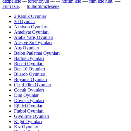
dizipalizle
---
torrentoyun
---
---
hdfilm izle
----
film izle hint
, ----
Film İzle
, ---
fullhdfilmizlesene
---
-----
2 Kişilik Oyunlar
3d Oyunlar
Aksiyon Oyunları
Ameliyat Oyunları
Araba Yarış Oyunları
Ateş ve Su Oyunları
Atış Oyunları
Balon Patlatma Oyunları
Barbie Oyunları
Beceri Oyunları
Ben 10 Oyunları
Bilardo Oyunları
Boyama Oyunları
Çizgi Film Oyunları
Çocuk Oyunları
Dini Oyunlar
Dövüş Oyunları
Eğitici Oyunlar
Futbol Oyunları
Giydirme Oyunları
Kağıt Oyunları
Kız Oyunları