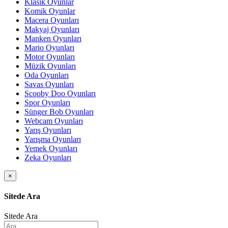
Klasik Oyunlar
Komik Oyunlar
Macera Oyunları
Makyaj Oyunları
Manken Oyunları
Mario Oyunları
Motor Oyunları
Müzik Oyunları
Oda Oyunları
Savas Oyunları
Scooby Doo Oyunları
Spor Oyunları
Sünger Bob Oyunları
Webcam Oyunları
Yarış Oyunları
Yarışma Oyunları
Yemek Oyunları
Zeka Oyunları
×
Sitede Ara
Sitede Ara