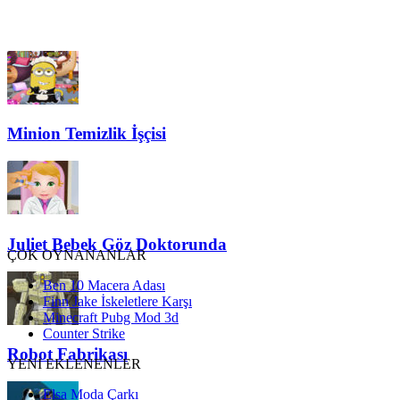
Minion Temizlik İşçisi
Juliet Bebek Göz Doktorunda
ÇOK OYNANANLAR
Ben 10 Macera Adası
Finn Jake İskeletlere Karşı
Minecraft Pubg Mod 3d
Counter Strike
Robot Fabrikası
YENİ EKLENENLER
Elsa Moda Çarkı