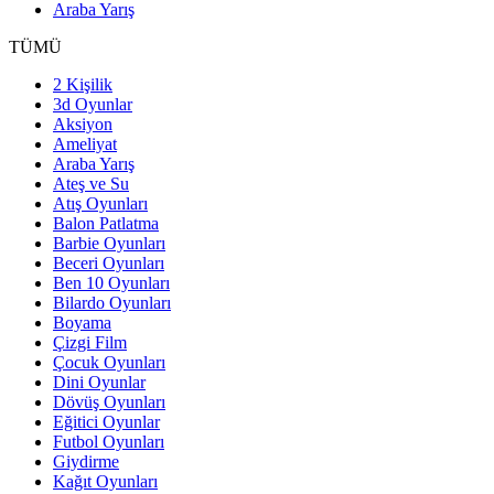
Araba Yarış
TÜMÜ
2 Kişilik
3d Oyunlar
Aksiyon
Ameliyat
Araba Yarış
Ateş ve Su
Atış Oyunları
Balon Patlatma
Barbie Oyunları
Beceri Oyunları
Ben 10 Oyunları
Bilardo Oyunları
Boyama
Çizgi Film
Çocuk Oyunları
Dini Oyunlar
Dövüş Oyunları
Eğitici Oyunlar
Futbol Oyunları
Giydirme
Kağıt Oyunları