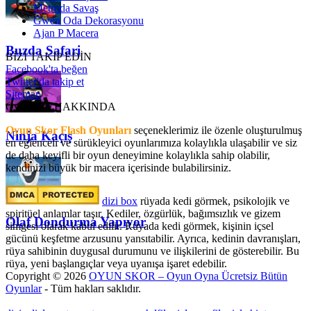
Metroda Savaş
Gwen Oda Dekorasyonu
Ajan P Macera
Buzda Safari
BİZİ TAKİP EDİN
Facebook'ta beğen
Twitter'da takip et
Sitemap
OyunSkor HAKKINDA
Oyun Skor Flash Oyunları
seçeneklerimiz ile özenle oluşturulmuş
Ninja Kaçış
en eğlenceli ve sürükleyici oyunlarımıza kolaylıkla ulaşabilir ve siz
de daha keyifli bir oyun deneyimine kolaylıkla sahip olabilir,
kendinizi büyük bir macera içerisinde bulabilirsiniz.
dizi box
rüyada kedi görmek​, psikolojik ve
spiritüel anlamlar taşır. Kediler, özgürlük, bağımsızlık ve gizem
Olaf Dondurma Yapıyor
simgesi olarak kabul edilir. Rüyada kedi görmek, kişinin içsel
gücünü keşfetme arzusunu yansıtabilir. Ayrıca, kedinin davranışları,
rüya sahibinin duygusal durumunu ve ilişkilerini de gösterebilir. Bu
rüya, yeni başlangıçlar veya uyanışa işaret edebilir.
Copyright © 2026
OYUN SKOR – Oyun Oyna Ücretsiz Bütün
Oyunlar
- Tüm hakları saklıdır.