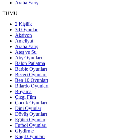
Araba Yarış
TÜMÜ
2 Kişilik
3d Oyunlar
Aksiyon
Ameliyat
Araba Yarış
Ateş ve Su
Atış Oyunları
Balon Patlatma
Barbie Oyunları
Beceri Oyunları
Ben 10 Oyunları
Bilardo Oyunları
Boyama
Çizgi Film
Çocuk Oyunları
Dini Oyunlar
Dövüş Oyunları
Eğitici Oyunlar
Futbol Oyunları
Giydirme
Kağıt Oyunları