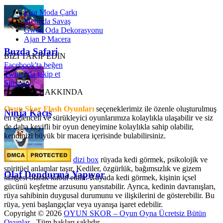
Elsa Moda Çarkı
Metroda Savaş
Gwen Oda Dekorasyonu
Ajan P Macera
Buzda Safari
BİZİ TAKİP EDİN
Facebook'ta beğen
Twitter'da takip et
Sitemap
OyunSkor HAKKINDA
Oyun Skor Flash Oyunları
seçeneklerimiz ile özenle oluşturulmuş
Ninja Kaçış
en eğlenceli ve sürükleyici oyunlarımıza kolaylıkla ulaşabilir ve siz
de daha keyifli bir oyun deneyimine kolaylıkla sahip olabilir,
kendinizi büyük bir macera içerisinde bulabilirsiniz.
dizi box
rüyada kedi görmek​, psikolojik ve
spiritüel anlamlar taşır. Kediler, özgürlük, bağımsızlık ve gizem
Olaf Dondurma Yapıyor
simgesi olarak kabul edilir. Rüyada kedi görmek, kişinin içsel
gücünü keşfetme arzusunu yansıtabilir. Ayrıca, kedinin davranışları,
rüya sahibinin duygusal durumunu ve ilişkilerini de gösterebilir. Bu
rüya, yeni başlangıçlar veya uyanışa işaret edebilir.
Copyright © 2026
OYUN SKOR – Oyun Oyna Ücretsiz Bütün
Oyunlar
- Tüm hakları saklıdır.