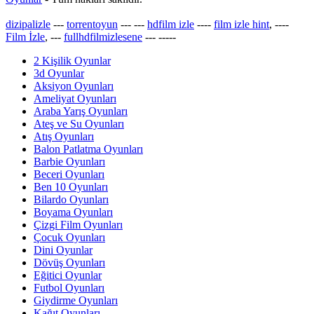
dizipalizle
---
torrentoyun
---
---
hdfilm izle
----
film izle hint
, ----
Film İzle
, ---
fullhdfilmizlesene
---
-----
2 Kişilik Oyunlar
3d Oyunlar
Aksiyon Oyunları
Ameliyat Oyunları
Araba Yarış Oyunları
Ateş ve Su Oyunları
Atış Oyunları
Balon Patlatma Oyunları
Barbie Oyunları
Beceri Oyunları
Ben 10 Oyunları
Bilardo Oyunları
Boyama Oyunları
Çizgi Film Oyunları
Çocuk Oyunları
Dini Oyunlar
Dövüş Oyunları
Eğitici Oyunlar
Futbol Oyunları
Giydirme Oyunları
Kağıt Oyunları