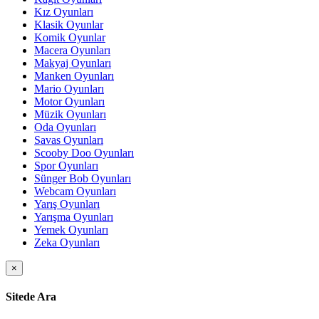
Kız Oyunları
Klasik Oyunlar
Komik Oyunlar
Macera Oyunları
Makyaj Oyunları
Manken Oyunları
Mario Oyunları
Motor Oyunları
Müzik Oyunları
Oda Oyunları
Savas Oyunları
Scooby Doo Oyunları
Spor Oyunları
Sünger Bob Oyunları
Webcam Oyunları
Yarış Oyunları
Yarışma Oyunları
Yemek Oyunları
Zeka Oyunları
×
Sitede Ara