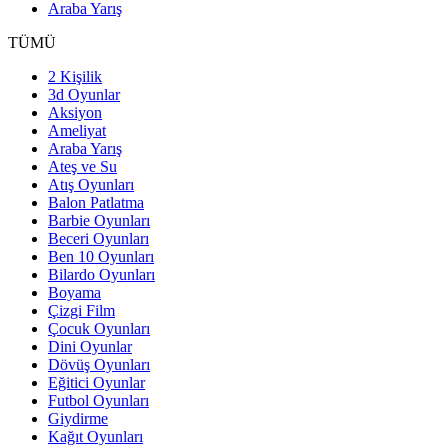
Araba Yarış
TÜMÜ
2 Kişilik
3d Oyunlar
Aksiyon
Ameliyat
Araba Yarış
Ateş ve Su
Atış Oyunları
Balon Patlatma
Barbie Oyunları
Beceri Oyunları
Ben 10 Oyunları
Bilardo Oyunları
Boyama
Çizgi Film
Çocuk Oyunları
Dini Oyunlar
Dövüş Oyunları
Eğitici Oyunlar
Futbol Oyunları
Giydirme
Kağıt Oyunları