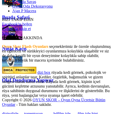
Metroda Savaş
Gwen Oda Dekorasyonu
Ajan P Macera
Buzda Safari
BİZİ TAKİP EDİN
Facebook'ta beğen
Twitter'da takip et
Sitemap
OyunSkor HAKKINDA
Oyun Skor Flash Oyunları
seçeneklerimiz ile özenle oluşturulmuş
Ninja Kaçış
en eğlenceli ve sürükleyici oyunlarımıza kolaylıkla ulaşabilir ve siz
de daha keyifli bir oyun deneyimine kolaylıkla sahip olabilir,
kendinizi büyük bir macera içerisinde bulabilirsiniz.
dizi box
rüyada kedi görmek​, psikolojik ve
spiritüel anlamlar taşır. Kediler, özgürlük, bağımsızlık ve gizem
Olaf Dondurma Yapıyor
simgesi olarak kabul edilir. Rüyada kedi görmek, kişinin içsel
gücünü keşfetme arzusunu yansıtabilir. Ayrıca, kedinin davranışları,
rüya sahibinin duygusal durumunu ve ilişkilerini de gösterebilir. Bu
rüya, yeni başlangıçlar veya uyanışa işaret edebilir.
Copyright © 2026
OYUN SKOR – Oyun Oyna Ücretsiz Bütün
Oyunlar
- Tüm hakları saklıdır.
dizipalizle
---
torrentoyun
---
---
hdfilm izle
----
film izle hint
, ----