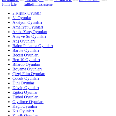
Film İzle
, ---
fullhdfilmizlesene
---
-----
2 Kişilik Oyunlar
3d Oyunlar
Aksiyon Oyunları
Ameliyat Oyunları
Araba Yarış Oyunları
Ateş ve Su Oyunları
Atış Oyunları
Balon Patlatma Oyunları
Barbie Oyunları
Beceri Oyunları
Ben 10 Oyunları
Bilardo Oyunları
Boyama Oyunları
Çizgi Film Oyunları
Çocuk Oyunları
Dini Oyunlar
Dövüş Oyunları
Eğitici Oyunlar
Futbol Oyunları
Giydirme Oyunları
Kağıt Oyunları
Kız Oyunları
Klasik Oyunlar