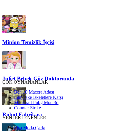
Minion Temizlik İşçisi
Juliet Bebek Göz Doktorunda
ÇOK OYNANANLAR
Ben 10 Macera Adası
Finn Jake İskeletlere Karşı
Minecraft Pubg Mod 3d
Counter Strike
Robot Fabrikası
YENİ EKLENENLER
Elsa Moda Çarkı