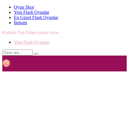
Oyun Skor
Yeni Flash Oyunlar
En Güzel Flash Oyunlar
İletişim
Kırmızı Top Adası oyunu oyna
Yeni Flash Oyunlar