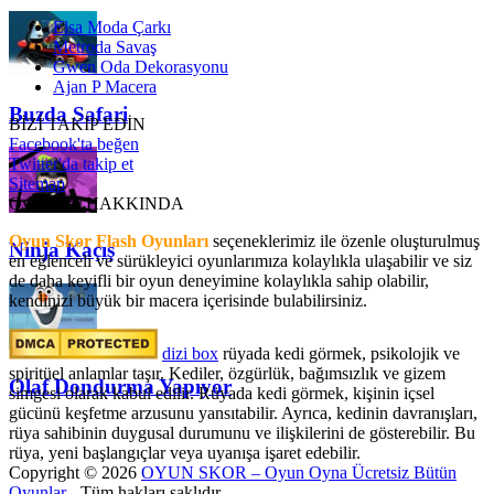
Elsa Moda Çarkı
Metroda Savaş
Gwen Oda Dekorasyonu
Ajan P Macera
Buzda Safari
BİZİ TAKİP EDİN
Facebook'ta beğen
Twitter'da takip et
Sitemap
OyunSkor HAKKINDA
Oyun Skor Flash Oyunları
seçeneklerimiz ile özenle oluşturulmuş
Ninja Kaçış
en eğlenceli ve sürükleyici oyunlarımıza kolaylıkla ulaşabilir ve siz
de daha keyifli bir oyun deneyimine kolaylıkla sahip olabilir,
kendinizi büyük bir macera içerisinde bulabilirsiniz.
dizi box
rüyada kedi görmek​, psikolojik ve
spiritüel anlamlar taşır. Kediler, özgürlük, bağımsızlık ve gizem
Olaf Dondurma Yapıyor
simgesi olarak kabul edilir. Rüyada kedi görmek, kişinin içsel
gücünü keşfetme arzusunu yansıtabilir. Ayrıca, kedinin davranışları,
rüya sahibinin duygusal durumunu ve ilişkilerini de gösterebilir. Bu
rüya, yeni başlangıçlar veya uyanışa işaret edebilir.
Copyright © 2026
OYUN SKOR – Oyun Oyna Ücretsiz Bütün
Oyunlar
- Tüm hakları saklıdır.