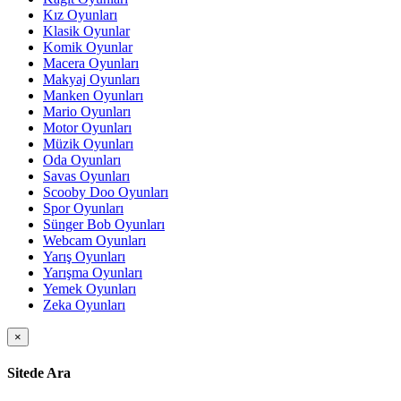
Kız Oyunları
Klasik Oyunlar
Komik Oyunlar
Macera Oyunları
Makyaj Oyunları
Manken Oyunları
Mario Oyunları
Motor Oyunları
Müzik Oyunları
Oda Oyunları
Savas Oyunları
Scooby Doo Oyunları
Spor Oyunları
Sünger Bob Oyunları
Webcam Oyunları
Yarış Oyunları
Yarışma Oyunları
Yemek Oyunları
Zeka Oyunları
×
Sitede Ara