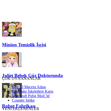
Minion Temizlik İşçisi
Juliet Bebek Göz Doktorunda
ÇOK OYNANANLAR
Ben 10 Macera Adası
Finn Jake İskeletlere Karşı
Minecraft Pubg Mod 3d
Counter Strike
Robot Fabrikası
YENİ EKLENENLER