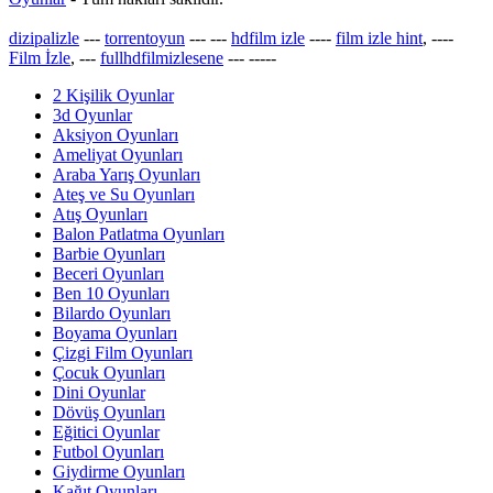
dizipalizle
---
torrentoyun
---
---
hdfilm izle
----
film izle hint
, ----
Film İzle
, ---
fullhdfilmizlesene
---
-----
2 Kişilik Oyunlar
3d Oyunlar
Aksiyon Oyunları
Ameliyat Oyunları
Araba Yarış Oyunları
Ateş ve Su Oyunları
Atış Oyunları
Balon Patlatma Oyunları
Barbie Oyunları
Beceri Oyunları
Ben 10 Oyunları
Bilardo Oyunları
Boyama Oyunları
Çizgi Film Oyunları
Çocuk Oyunları
Dini Oyunlar
Dövüş Oyunları
Eğitici Oyunlar
Futbol Oyunları
Giydirme Oyunları
Kağıt Oyunları