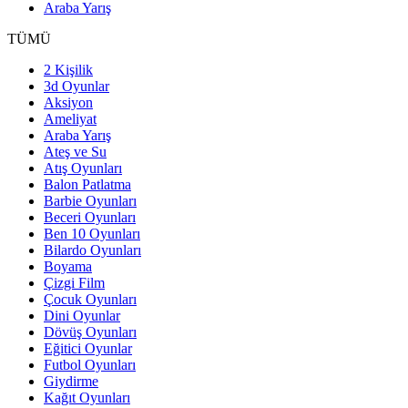
Araba Yarış
TÜMÜ
2 Kişilik
3d Oyunlar
Aksiyon
Ameliyat
Araba Yarış
Ateş ve Su
Atış Oyunları
Balon Patlatma
Barbie Oyunları
Beceri Oyunları
Ben 10 Oyunları
Bilardo Oyunları
Boyama
Çizgi Film
Çocuk Oyunları
Dini Oyunlar
Dövüş Oyunları
Eğitici Oyunlar
Futbol Oyunları
Giydirme
Kağıt Oyunları