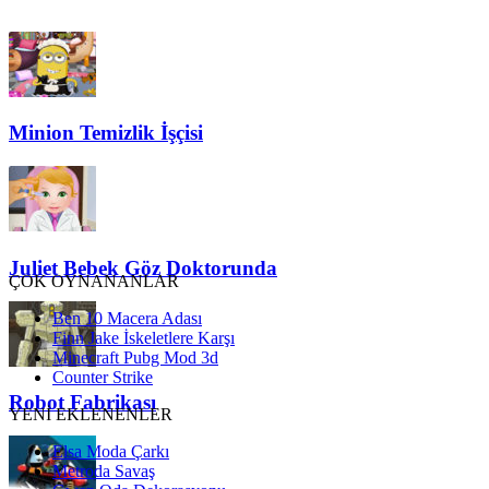
Minion Temizlik İşçisi
Juliet Bebek Göz Doktorunda
ÇOK OYNANANLAR
Ben 10 Macera Adası
Finn Jake İskeletlere Karşı
Minecraft Pubg Mod 3d
Counter Strike
Robot Fabrikası
YENİ EKLENENLER
Elsa Moda Çarkı
Metroda Savaş