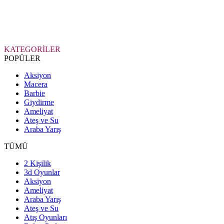
KATEGORİLER
POPÜLER
Aksiyon
Macera
Barbie
Giydirme
Ameliyat
Ateş ve Su
Araba Yarış
TÜMÜ
2 Kişilik
3d Oyunlar
Aksiyon
Ameliyat
Araba Yarış
Ateş ve Su
Atış Oyunları