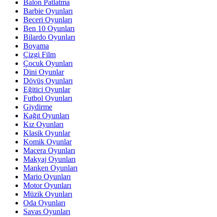
Balon Patlatma
Barbie Oyunları
Beceri Oyunları
Ben 10 Oyunları
Bilardo Oyunları
Boyama
Çizgi Film
Çocuk Oyunları
Dini Oyunlar
Dövüş Oyunları
Eğitici Oyunlar
Futbol Oyunları
Giydirme
Kağıt Oyunları
Kız Oyunları
Klasik Oyunlar
Komik Oyunlar
Macera Oyunları
Makyaj Oyunları
Manken Oyunları
Mario Oyunları
Motor Oyunları
Müzik Oyunları
Oda Oyunları
Savas Oyunları