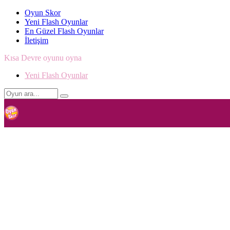
Oyun Skor
Yeni Flash Oyunlar
En Güzel Flash Oyunlar
İletişim
Kısa Devre oyunu oyna
Yeni Flash Oyunlar