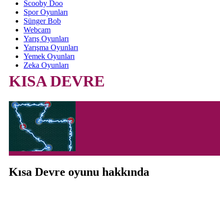
Scooby Doo
Spor Oyunları
Sünger Bob
Webcam
Yarış Oyunları
Yarışma Oyunları
Yemek Oyunları
Zeka Oyunları
KISA DEVRE
Kısa Devre oyunu hakkında