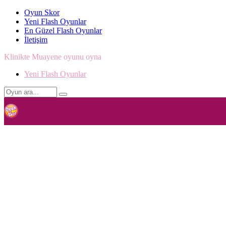
Oyun Skor
Yeni Flash Oyunlar
En Güzel Flash Oyunlar
İletişim
Klinikte Muayene oyunu oyna
Yeni Flash Oyunlar