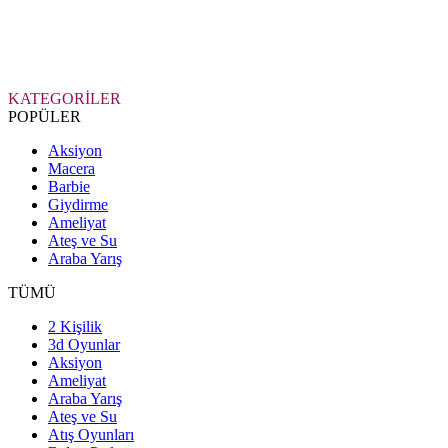
KATEGORİLER
POPÜLER
Aksiyon
Macera
Barbie
Giydirme
Ameliyat
Ateş ve Su
Araba Yarış
TÜMÜ
2 Kişilik
3d Oyunlar
Aksiyon
Ameliyat
Araba Yarış
Ateş ve Su
Atış Oyunları