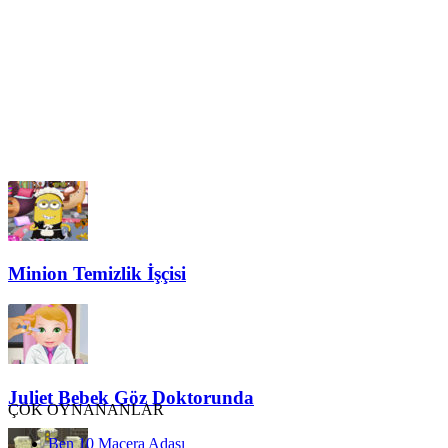
Minion Temizlik İşçisi
Juliet Bebek Göz Doktorunda
ÇOK OYNANANLAR
Ben 10 Macera Adası