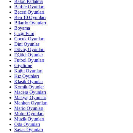
Balon Patlatma
Barbie Oyunları
Beceri Oyunları
Ben 10 Oyunları
Bilardo Oyunları
Boyama
Çizgi Film
Çocuk Oyunları
Dini Oyunlar
Dövüş Oyunları
Eğitici Oyunlar
Futbol Oyunları
Giydirme
Kağıt Oyunları
Kız Oyunları
Klasik Oyunlar
Komik Oyunlar
Macera Oyunları
Makyaj Oyunları
Manken Oyunları
Mario Oyunları
Motor Oyunları
Müzik Oyunları
Oda Oyunları
Savas Oyunları