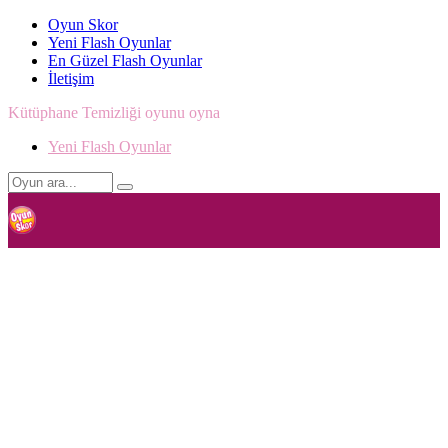
Oyun Skor
Yeni Flash Oyunlar
En Güzel Flash Oyunlar
İletişim
Kütüphane Temizliği oyunu oyna
Yeni Flash Oyunlar