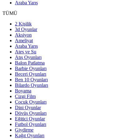
Araba Yarış
TÜMÜ
2 Kişilik
3d Oyunlar
Aksiyon
Ameliyat
Araba Yarış
Ateş ve Su
Atış Oyunları
Balon Patlatma
Barbie Oyunları
Beceri Oyunları
Ben 10 Oyunları
Bilardo Oyunları
Boyama
Çizgi Film
Çocuk Oyunları
Dini Oyunlar
Dövüş Oyunları
Eğitici Oyunlar
Futbol Oyunları
Giydirme
Kağıt Oyunları