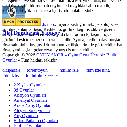
en eğlenceli ve sürükleyici oyunlarımıza kolaylıkla ulaşabilir ve siz
de daha keyifli bir oyun deneyimine kolaylıkla sahip olabilir,
kendinizi büyük bir macera içerisinde bulabilirsiniz.
dizi box
rüyada kedi görmek​, psikolojik ve
spiritüel anlamlar taşır. Kediler, özgürlük, bağımsızlık ve gizem
Olaf Dondurma Yapıyor
simgesi olarak kabul edilir. Rüyada kedi görmek, kişinin içsel
gücünü keşfetme arzusunu yansıtabilir. Ayrıca, kedinin davranışları,
rüya sahibinin duygusal durumunu ve ilişkilerini de gösterebilir. Bu
rüya, yeni başlangıçlar veya uyanışa işaret edebilir.
Copyright © 2026
OYUN SKOR – Oyun Oyna Ücretsiz Bütün
Oyunlar
- Tüm hakları saklıdır.
dizipalizle
---
torrentoyun
---
---
hdfilm izle
----
film izle hint
, ----
Film İzle
, ---
fullhdfilmizlesene
---
-----
2 Kişilik Oyunlar
3d Oyunlar
Aksiyon Oyunları
Ameliyat Oyunları
Araba Yarış Oyunları
Ateş ve Su Oyunları
Atış Oyunları
Balon Patlatma Oyunları
Barbie Oyunları