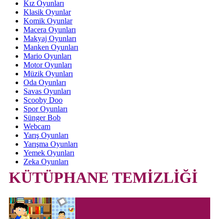
Kız Oyunları
Klasik Oyunlar
Komik Oyunlar
Macera Oyunları
Makyaj Oyunları
Manken Oyunları
Mario Oyunları
Motor Oyunları
Müzik Oyunları
Oda Oyunları
Savas Oyunları
Scooby Doo
Spor Oyunları
Sünger Bob
Webcam
Yarış Oyunları
Yarışma Oyunları
Yemek Oyunları
Zeka Oyunları
KÜTÜPHANE TEMİZLİĞİ