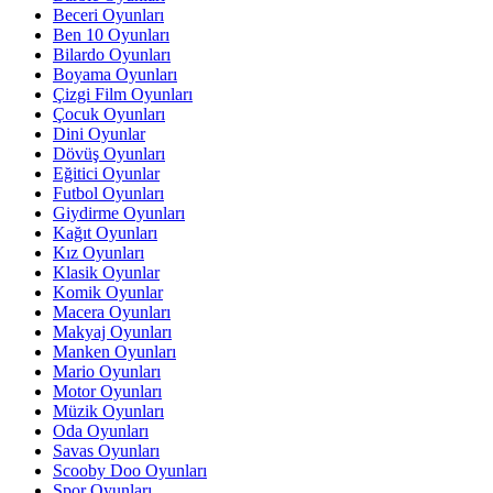
Beceri Oyunları
Ben 10 Oyunları
Bilardo Oyunları
Boyama Oyunları
Çizgi Film Oyunları
Çocuk Oyunları
Dini Oyunlar
Dövüş Oyunları
Eğitici Oyunlar
Futbol Oyunları
Giydirme Oyunları
Kağıt Oyunları
Kız Oyunları
Klasik Oyunlar
Komik Oyunlar
Macera Oyunları
Makyaj Oyunları
Manken Oyunları
Mario Oyunları
Motor Oyunları
Müzik Oyunları
Oda Oyunları
Savas Oyunları
Scooby Doo Oyunları
Spor Oyunları