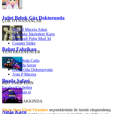
Juliet Bebek Göz Doktorunda
ÇOK OYNANANLAR
Ben 10 Macera Adası
Finn Jake İskeletlere Karşı
Minecraft Pubg Mod 3d
Counter Strike
Robot Fabrikası
YENİ EKLENENLER
Elsa Moda Çarkı
Metroda Savaş
Gwen Oda Dekorasyonu
Ajan P Macera
Buzda Safari
BİZİ TAKİP EDİN
Facebook'ta beğen
Twitter'da takip et
Sitemap
OyunSkor HAKKINDA
Oyun Skor Flash Oyunları
seçeneklerimiz ile özenle oluşturulmuş
Ninja Kaçış