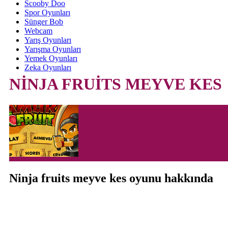
Scooby Doo
Spor Oyunları
Sünger Bob
Webcam
Yarış Oyunları
Yarışma Oyunları
Yemek Oyunları
Zeka Oyunları
NİNJA FRUİTS MEYVE KES
Ninja fruits meyve kes oyunu hakkında