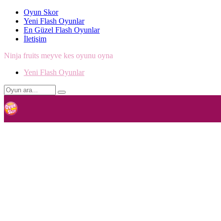
Oyun Skor
Yeni Flash Oyunlar
En Güzel Flash Oyunlar
İletişim
Ninja fruits meyve kes oyunu oyna
Yeni Flash Oyunlar