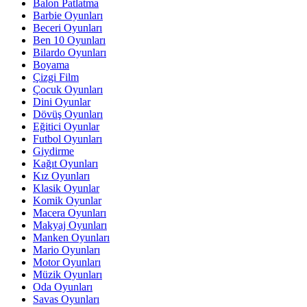
Balon Patlatma
Barbie Oyunları
Beceri Oyunları
Ben 10 Oyunları
Bilardo Oyunları
Boyama
Çizgi Film
Çocuk Oyunları
Dini Oyunlar
Dövüş Oyunları
Eğitici Oyunlar
Futbol Oyunları
Giydirme
Kağıt Oyunları
Kız Oyunları
Klasik Oyunlar
Komik Oyunlar
Macera Oyunları
Makyaj Oyunları
Manken Oyunları
Mario Oyunları
Motor Oyunları
Müzik Oyunları
Oda Oyunları
Savas Oyunları