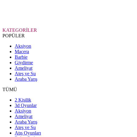
KATEGORİLER
POPÜLER
Aksiyon
Macera
Barbie
Giydirme
Ameliyat
Ateş ve Su
Araba Yarış
TÜMÜ
2 Kişilik
3d Oyunlar
Aksiyon
Ameliyat
Araba Yarış
Ateş ve Su
Atış Oyunları