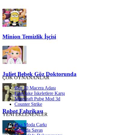
Minion Temizlik İşçisi
Juliet Bebek Göz Doktorunda
ÇOK OYNANANLAR
Ben 10 Macera Adası
Finn Jake İskeletlere Karşı
Minecraft Pubg Mod 3d
Counter Strike
Robot Fabrikası
YENİ EKLENENLER
Elsa Moda Çarkı
Metroda Savaş