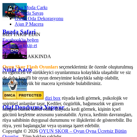
Elsa Moda Çarkı
Metroda Savaş
Gwen Oda Dekorasyonu
Ajan P Macera
Buzda Safari
BİZİ TAKİP EDİN
Facebook'ta beğen
Twitter'da takip et
Sitemap
OyunSkor HAKKINDA
Oyun Skor Flash Oyunları
seçeneklerimiz ile özenle oluşturulmuş
Ninja Kaçış
en eğlenceli ve sürükleyici oyunlarımıza kolaylıkla ulaşabilir ve siz
de daha keyifli bir oyun deneyimine kolaylıkla sahip olabilir,
kendinizi büyük bir macera içerisinde bulabilirsiniz.
dizi box
rüyada kedi görmek​, psikolojik ve
spiritüel anlamlar taşır. Kediler, özgürlük, bağımsızlık ve gizem
Olaf Dondurma Yapıyor
simgesi olarak kabul edilir. Rüyada kedi görmek, kişinin içsel
gücünü keşfetme arzusunu yansıtabilir. Ayrıca, kedinin davranışları,
rüya sahibinin duygusal durumunu ve ilişkilerini de gösterebilir. Bu
rüya, yeni başlangıçlar veya uyanışa işaret edebilir.
Copyright © 2026
OYUN SKOR – Oyun Oyna Ücretsiz Bütün
Oyunlar
- Tüm hakları saklıdır.