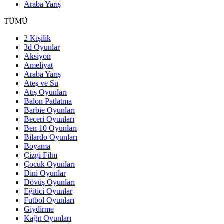
Araba Yarış
TÜMÜ
2 Kişilik
3d Oyunlar
Aksiyon
Ameliyat
Araba Yarış
Ateş ve Su
Atış Oyunları
Balon Patlatma
Barbie Oyunları
Beceri Oyunları
Ben 10 Oyunları
Bilardo Oyunları
Boyama
Çizgi Film
Çocuk Oyunları
Dini Oyunlar
Dövüş Oyunları
Eğitici Oyunlar
Futbol Oyunları
Giydirme
Kağıt Oyunları