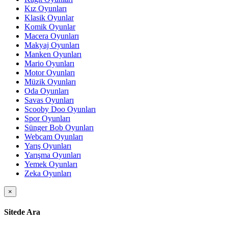
Kız Oyunları
Klasik Oyunlar
Komik Oyunlar
Macera Oyunları
Makyaj Oyunları
Manken Oyunları
Mario Oyunları
Motor Oyunları
Müzik Oyunları
Oda Oyunları
Savas Oyunları
Scooby Doo Oyunları
Spor Oyunları
Sünger Bob Oyunları
Webcam Oyunları
Yarış Oyunları
Yarışma Oyunları
Yemek Oyunları
Zeka Oyunları
×
Sitede Ara