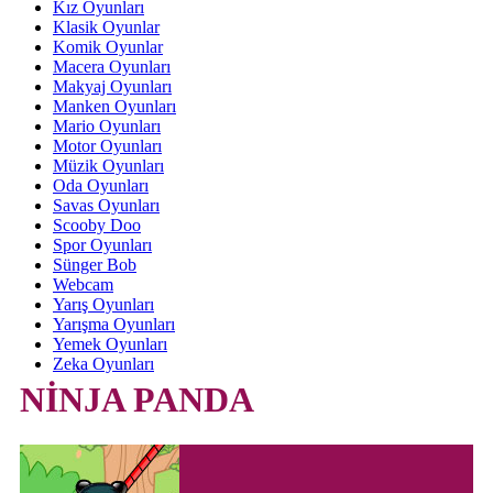
Kız Oyunları
Klasik Oyunlar
Komik Oyunlar
Macera Oyunları
Makyaj Oyunları
Manken Oyunları
Mario Oyunları
Motor Oyunları
Müzik Oyunları
Oda Oyunları
Savas Oyunları
Scooby Doo
Spor Oyunları
Sünger Bob
Webcam
Yarış Oyunları
Yarışma Oyunları
Yemek Oyunları
Zeka Oyunları
NİNJA PANDA