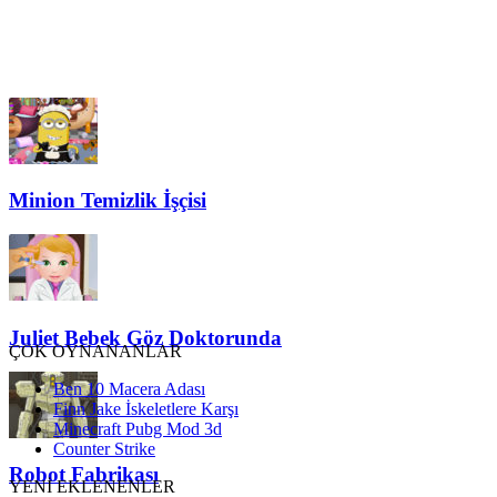
Minion Temizlik İşçisi
Juliet Bebek Göz Doktorunda
ÇOK OYNANANLAR
Ben 10 Macera Adası
Finn Jake İskeletlere Karşı
Minecraft Pubg Mod 3d
Counter Strike
Robot Fabrikası
YENİ EKLENENLER