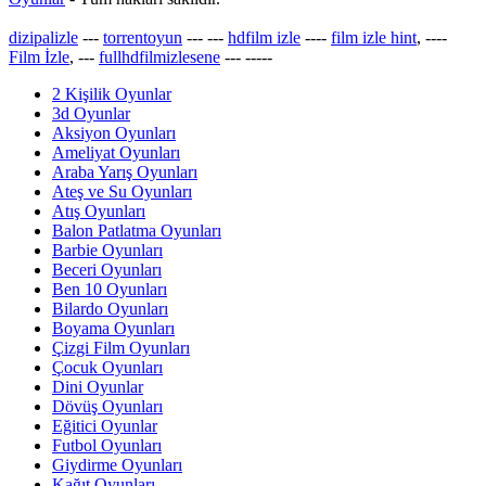
dizipalizle
---
torrentoyun
---
---
hdfilm izle
----
film izle hint
, ----
Film İzle
, ---
fullhdfilmizlesene
---
-----
2 Kişilik Oyunlar
3d Oyunlar
Aksiyon Oyunları
Ameliyat Oyunları
Araba Yarış Oyunları
Ateş ve Su Oyunları
Atış Oyunları
Balon Patlatma Oyunları
Barbie Oyunları
Beceri Oyunları
Ben 10 Oyunları
Bilardo Oyunları
Boyama Oyunları
Çizgi Film Oyunları
Çocuk Oyunları
Dini Oyunlar
Dövüş Oyunları
Eğitici Oyunlar
Futbol Oyunları
Giydirme Oyunları
Kağıt Oyunları