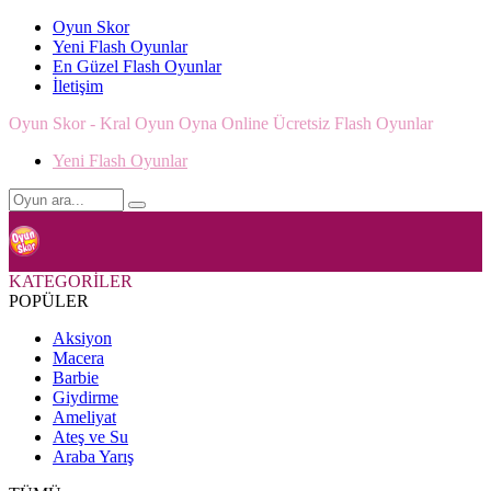
Oyun Skor
Yeni Flash Oyunlar
En Güzel Flash Oyunlar
İletişim
Oyun Skor - Kral Oyun Oyna Online Ücretsiz Flash Oyunlar
Yeni Flash Oyunlar
KATEGORİLER
POPÜLER
Aksiyon
Macera
Barbie
Giydirme
Ameliyat
Ateş ve Su
Araba Yarış