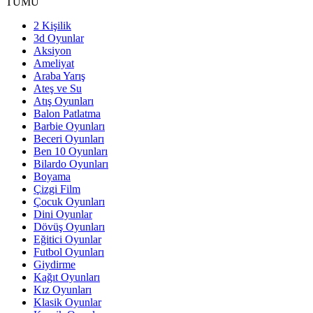
TÜMÜ
2 Kişilik
3d Oyunlar
Aksiyon
Ameliyat
Araba Yarış
Ateş ve Su
Atış Oyunları
Balon Patlatma
Barbie Oyunları
Beceri Oyunları
Ben 10 Oyunları
Bilardo Oyunları
Boyama
Çizgi Film
Çocuk Oyunları
Dini Oyunlar
Dövüş Oyunları
Eğitici Oyunlar
Futbol Oyunları
Giydirme
Kağıt Oyunları
Kız Oyunları
Klasik Oyunlar