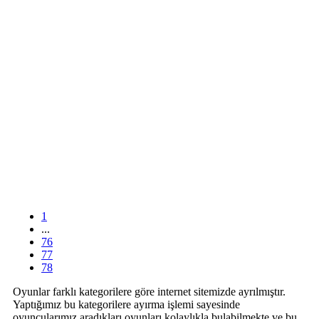
1
...
76
77
78
Oyunlar farklı kategorilere göre internet sitemizde ayrılmıştır.
Yaptığımız bu kategorilere ayırma işlemi sayesinde
oyuncularımız aradıkları oyunları kolaylıkla bulabilmekte ve bu