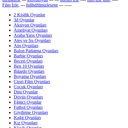
Film İzle
, ---
fullhdfilmizlesene
---
-----
2 Kişilik Oyunlar
3d Oyunlar
Aksiyon Oyunları
Ameliyat Oyunları
Araba Yarış Oyunları
Ateş ve Su Oyunları
Atış Oyunları
Balon Patlatma Oyunları
Barbie Oyunları
Beceri Oyunları
Ben 10 Oyunları
Bilardo Oyunları
Boyama Oyunları
Çizgi Film Oyunları
Çocuk Oyunları
Dini Oyunlar
Dövüş Oyunları
Eğitici Oyunlar
Futbol Oyunları
Giydirme Oyunları
Kağıt Oyunları
Kız Oyunları
Klasik Oyunlar