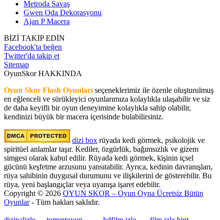
Metroda Savaş
Gwen Oda Dekorasyonu
Ajan P Macera
BİZİ TAKİP EDİN
Facebook'ta beğen
Twitter'da takip et
Sitemap
OyunSkor HAKKINDA
Oyun Skor Flash Oyunları
seçeneklerimiz ile özenle oluşturulmuş
en eğlenceli ve sürükleyici oyunlarımıza kolaylıkla ulaşabilir ve siz
de daha keyifli bir oyun deneyimine kolaylıkla sahip olabilir,
kendinizi büyük bir macera içerisinde bulabilirsiniz.
dizi box
rüyada kedi görmek​, psikolojik ve
spiritüel anlamlar taşır. Kediler, özgürlük, bağımsızlık ve gizem
simgesi olarak kabul edilir. Rüyada kedi görmek, kişinin içsel
gücünü keşfetme arzusunu yansıtabilir. Ayrıca, kedinin davranışları,
rüya sahibinin duygusal durumunu ve ilişkilerini de gösterebilir. Bu
rüya, yeni başlangıçlar veya uyanışa işaret edebilir.
Copyright © 2026
OYUN SKOR – Oyun Oyna Ücretsiz Bütün
Oyunlar
- Tüm hakları saklıdır.
dizipalizle
---
torrentoyun
---
---
hdfilm izle
----
film izle hint
, ----