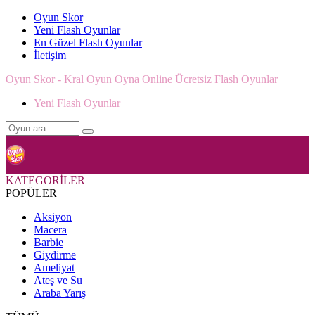
Oyun Skor
Yeni Flash Oyunlar
En Güzel Flash Oyunlar
İletişim
Oyun Skor - Kral Oyun Oyna Online Ücretsiz Flash Oyunlar
Yeni Flash Oyunlar
KATEGORİLER
POPÜLER
Aksiyon
Macera
Barbie
Giydirme
Ameliyat
Ateş ve Su
Araba Yarış