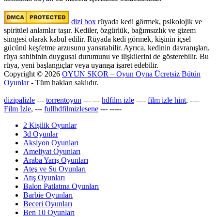
dizi box
rüyada kedi görmek​, psikolojik ve
spiritüel anlamlar taşır. Kediler, özgürlük, bağımsızlık ve gizem
simgesi olarak kabul edilir. Rüyada kedi görmek, kişinin içsel
gücünü keşfetme arzusunu yansıtabilir. Ayrıca, kedinin davranışları,
rüya sahibinin duygusal durumunu ve ilişkilerini de gösterebilir. Bu
rüya, yeni başlangıçlar veya uyanışa işaret edebilir.
Copyright © 2026
OYUN SKOR – Oyun Oyna Ücretsiz Bütün
Oyunlar
- Tüm hakları saklıdır.
dizipalizle
---
torrentoyun
---
---
hdfilm izle
----
film izle hint
, ----
Film İzle
, ---
fullhdfilmizlesene
---
-----
2 Kişilik Oyunlar
3d Oyunlar
Aksiyon Oyunları
Ameliyat Oyunları
Araba Yarış Oyunları
Ateş ve Su Oyunları
Atış Oyunları
Balon Patlatma Oyunları
Barbie Oyunları
Beceri Oyunları
Ben 10 Oyunları