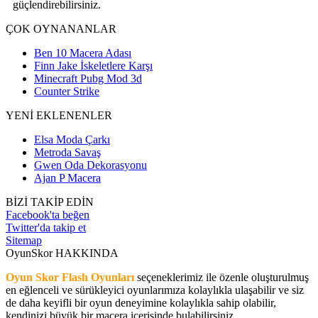
güçlendirebilirsiniz.
ÇOK OYNANANLAR
Ben 10 Macera Adası
Finn Jake İskeletlere Karşı
Minecraft Pubg Mod 3d
Counter Strike
YENİ EKLENENLER
Elsa Moda Çarkı
Metroda Savaş
Gwen Oda Dekorasyonu
Ajan P Macera
BİZİ TAKİP EDİN
Facebook'ta beğen
Twitter'da takip et
Sitemap
OyunSkor HAKKINDA
Oyun Skor Flash Oyunları
seçeneklerimiz ile özenle oluşturulmuş
en eğlenceli ve sürükleyici oyunlarımıza kolaylıkla ulaşabilir ve siz
de daha keyifli bir oyun deneyimine kolaylıkla sahip olabilir,
kendinizi büyük bir macera içerisinde bulabilirsiniz.