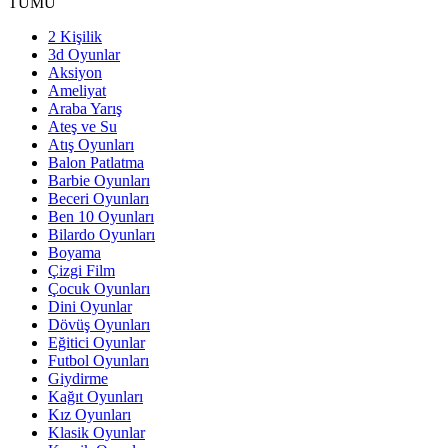
TÜMÜ
2 Kişilik
3d Oyunlar
Aksiyon
Ameliyat
Araba Yarış
Ateş ve Su
Atış Oyunları
Balon Patlatma
Barbie Oyunları
Beceri Oyunları
Ben 10 Oyunları
Bilardo Oyunları
Boyama
Çizgi Film
Çocuk Oyunları
Dini Oyunlar
Dövüş Oyunları
Eğitici Oyunlar
Futbol Oyunları
Giydirme
Kağıt Oyunları
Kız Oyunları
Klasik Oyunlar