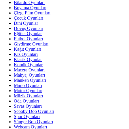
Bilardo Oyunları
Boyama Oyunları
Çizgi Film Oyunları
Çocuk Oyunları
Dini Oyunlar
Dövüş Oyunları
Eğitici Oyunlar
Futbol Oyunları
Giydirme Oyunları
Kağıt Oyunları
Kız Oyunları
Klasik Oyunlar
Komik Oyunlar
Macera Oyunları
Makyaj Oyunları
Manken Oyunları
Mario Oyunları
Motor Oyunları
Müzik Oyunları
Oda Oyunları
Savas Oyunları
Scooby Doo Oyunları
Spor Oyunları
Sünger Bob Oyunları
Webcam Oyunları