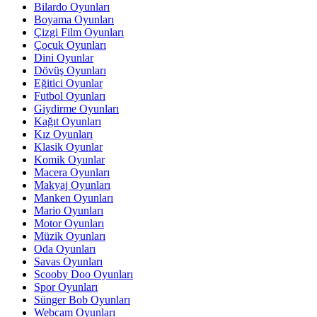
Bilardo Oyunları
Boyama Oyunları
Çizgi Film Oyunları
Çocuk Oyunları
Dini Oyunlar
Dövüş Oyunları
Eğitici Oyunlar
Futbol Oyunları
Giydirme Oyunları
Kağıt Oyunları
Kız Oyunları
Klasik Oyunlar
Komik Oyunlar
Macera Oyunları
Makyaj Oyunları
Manken Oyunları
Mario Oyunları
Motor Oyunları
Müzik Oyunları
Oda Oyunları
Savas Oyunları
Scooby Doo Oyunları
Spor Oyunları
Sünger Bob Oyunları
Webcam Oyunları