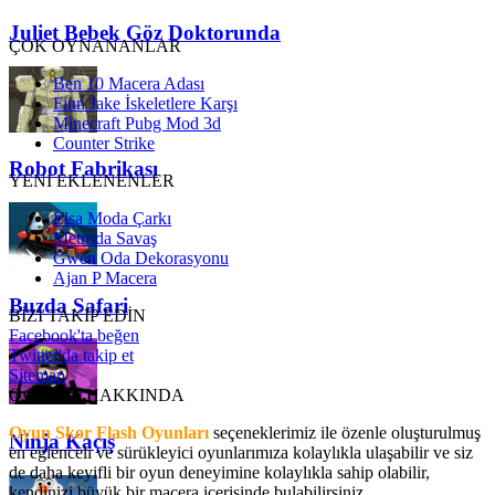
Juliet Bebek Göz Doktorunda
ÇOK OYNANANLAR
Ben 10 Macera Adası
Finn Jake İskeletlere Karşı
Minecraft Pubg Mod 3d
Counter Strike
Robot Fabrikası
YENİ EKLENENLER
Elsa Moda Çarkı
Metroda Savaş
Gwen Oda Dekorasyonu
Ajan P Macera
Buzda Safari
BİZİ TAKİP EDİN
Facebook'ta beğen
Twitter'da takip et
Sitemap
OyunSkor HAKKINDA
Oyun Skor Flash Oyunları
seçeneklerimiz ile özenle oluşturulmuş
Ninja Kaçış
en eğlenceli ve sürükleyici oyunlarımıza kolaylıkla ulaşabilir ve siz
de daha keyifli bir oyun deneyimine kolaylıkla sahip olabilir,
kendinizi büyük bir macera içerisinde bulabilirsiniz.