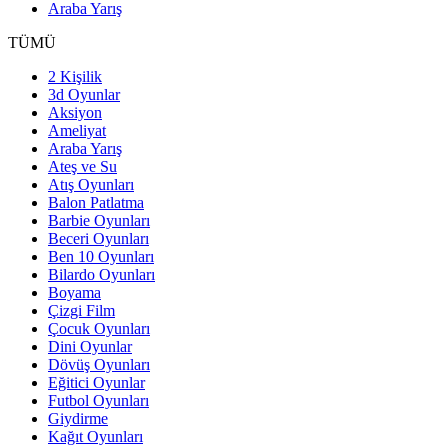
Araba Yarış
TÜMÜ
2 Kişilik
3d Oyunlar
Aksiyon
Ameliyat
Araba Yarış
Ateş ve Su
Atış Oyunları
Balon Patlatma
Barbie Oyunları
Beceri Oyunları
Ben 10 Oyunları
Bilardo Oyunları
Boyama
Çizgi Film
Çocuk Oyunları
Dini Oyunlar
Dövüş Oyunları
Eğitici Oyunlar
Futbol Oyunları
Giydirme
Kağıt Oyunları