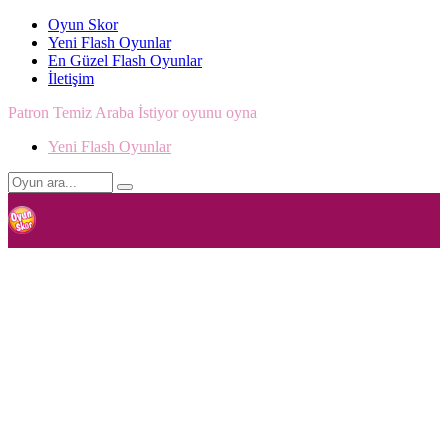
Oyun Skor
Yeni Flash Oyunlar
En Güzel Flash Oyunlar
İletişim
Patron Temiz Araba İstiyor oyunu oyna
Yeni Flash Oyunlar