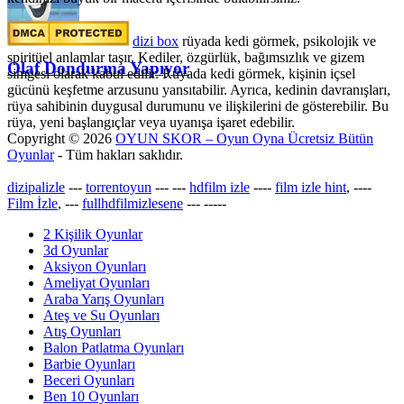
dizi box
rüyada kedi görmek​, psikolojik ve
spiritüel anlamlar taşır. Kediler, özgürlük, bağımsızlık ve gizem
Olaf Dondurma Yapıyor
simgesi olarak kabul edilir. Rüyada kedi görmek, kişinin içsel
gücünü keşfetme arzusunu yansıtabilir. Ayrıca, kedinin davranışları,
rüya sahibinin duygusal durumunu ve ilişkilerini de gösterebilir. Bu
rüya, yeni başlangıçlar veya uyanışa işaret edebilir.
Copyright © 2026
OYUN SKOR – Oyun Oyna Ücretsiz Bütün
Oyunlar
- Tüm hakları saklıdır.
dizipalizle
---
torrentoyun
---
---
hdfilm izle
----
film izle hint
, ----
Film İzle
, ---
fullhdfilmizlesene
---
-----
2 Kişilik Oyunlar
3d Oyunlar
Aksiyon Oyunları
Ameliyat Oyunları
Araba Yarış Oyunları
Ateş ve Su Oyunları
Atış Oyunları
Balon Patlatma Oyunları
Barbie Oyunları
Beceri Oyunları
Ben 10 Oyunları