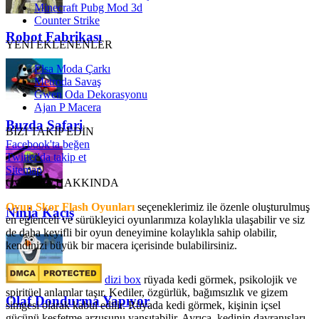
Minecraft Pubg Mod 3d
Counter Strike
Robot Fabrikası
YENİ EKLENENLER
Elsa Moda Çarkı
Metroda Savaş
Gwen Oda Dekorasyonu
Ajan P Macera
Buzda Safari
BİZİ TAKİP EDİN
Facebook'ta beğen
Twitter'da takip et
Sitemap
OyunSkor HAKKINDA
Oyun Skor Flash Oyunları
seçeneklerimiz ile özenle oluşturulmuş
Ninja Kaçış
en eğlenceli ve sürükleyici oyunlarımıza kolaylıkla ulaşabilir ve siz
de daha keyifli bir oyun deneyimine kolaylıkla sahip olabilir,
kendinizi büyük bir macera içerisinde bulabilirsiniz.
dizi box
rüyada kedi görmek​, psikolojik ve
spiritüel anlamlar taşır. Kediler, özgürlük, bağımsızlık ve gizem
Olaf Dondurma Yapıyor
simgesi olarak kabul edilir. Rüyada kedi görmek, kişinin içsel
gücünü keşfetme arzusunu yansıtabilir. Ayrıca, kedinin davranışları,