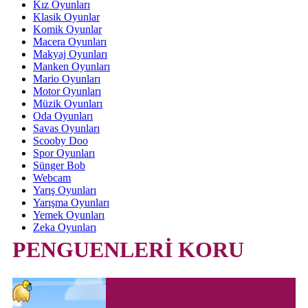
Kız Oyunları
Klasik Oyunlar
Komik Oyunlar
Macera Oyunları
Makyaj Oyunları
Manken Oyunları
Mario Oyunları
Motor Oyunları
Müzik Oyunları
Oda Oyunları
Savas Oyunları
Scooby Doo
Spor Oyunları
Sünger Bob
Webcam
Yarış Oyunları
Yarışma Oyunları
Yemek Oyunları
Zeka Oyunları
PENGUENLERİ KORU