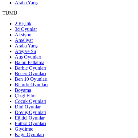
Araba Yarış
TÜMÜ
2 Kişilik
3d Oyunlar
Aksiyon
Ameliyat
Araba Yarış
Ateş ve Su
Atış Oyunları
Balon Patlatma
Barbie Oyunları
Beceri Oyunları
Ben 10 Oyunları
Bilardo Oyunları
Boyama
Çizgi Film
Çocuk Oyunları
Dini Oyunlar
Dövüş Oyunları
Eğitici Oyunlar
Futbol Oyunları
Giydirme
Kağıt Oyunları