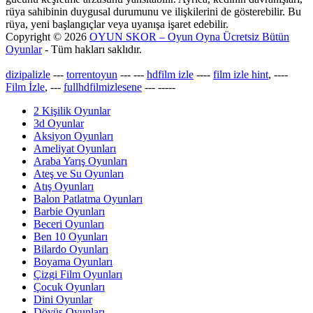
rüya sahibinin duygusal durumunu ve ilişkilerini de gösterebilir. Bu
rüya, yeni başlangıçlar veya uyanışa işaret edebilir.
Copyright © 2026
OYUN SKOR – Oyun Oyna Ücretsiz Bütün
Oyunlar
- Tüm hakları saklıdır.
dizipalizle
---
torrentoyun
---
---
hdfilm izle
----
film izle hint
, ----
Film İzle
, ---
fullhdfilmizlesene
---
-----
2 Kişilik Oyunlar
3d Oyunlar
Aksiyon Oyunları
Ameliyat Oyunları
Araba Yarış Oyunları
Ateş ve Su Oyunları
Atış Oyunları
Balon Patlatma Oyunları
Barbie Oyunları
Beceri Oyunları
Ben 10 Oyunları
Bilardo Oyunları
Boyama Oyunları
Çizgi Film Oyunları
Çocuk Oyunları
Dini Oyunlar
Dövüş Oyunları