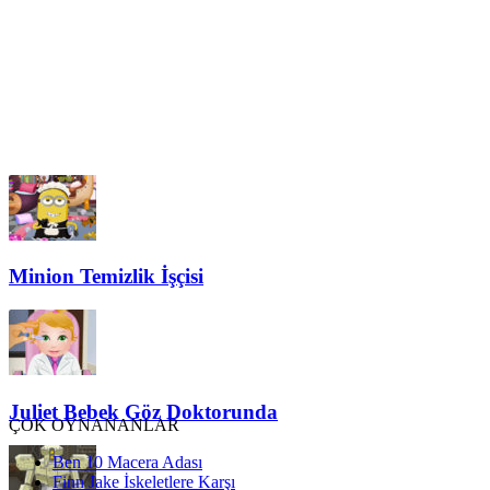
Minion Temizlik İşçisi
Juliet Bebek Göz Doktorunda
ÇOK OYNANANLAR
Ben 10 Macera Adası
Finn Jake İskeletlere Karşı