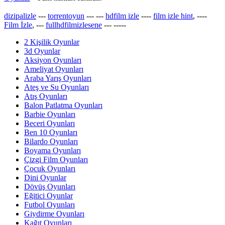
dizipalizle
---
torrentoyun
---
---
hdfilm izle
----
film izle hint
, ----
Film İzle
, ---
fullhdfilmizlesene
---
-----
2 Kişilik Oyunlar
3d Oyunlar
Aksiyon Oyunları
Ameliyat Oyunları
Araba Yarış Oyunları
Ateş ve Su Oyunları
Atış Oyunları
Balon Patlatma Oyunları
Barbie Oyunları
Beceri Oyunları
Ben 10 Oyunları
Bilardo Oyunları
Boyama Oyunları
Çizgi Film Oyunları
Çocuk Oyunları
Dini Oyunlar
Dövüş Oyunları
Eğitici Oyunlar
Futbol Oyunları
Giydirme Oyunları
Kağıt Oyunları