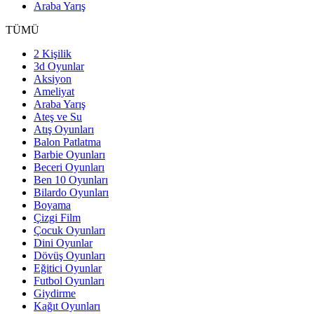
Araba Yarış
TÜMÜ
2 Kişilik
3d Oyunlar
Aksiyon
Ameliyat
Araba Yarış
Ateş ve Su
Atış Oyunları
Balon Patlatma
Barbie Oyunları
Beceri Oyunları
Ben 10 Oyunları
Bilardo Oyunları
Boyama
Çizgi Film
Çocuk Oyunları
Dini Oyunlar
Dövüş Oyunları
Eğitici Oyunlar
Futbol Oyunları
Giydirme
Kağıt Oyunları