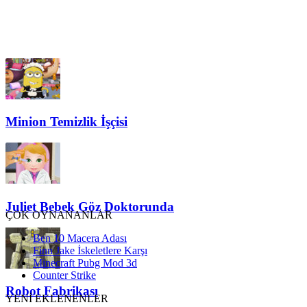
Minion Temizlik İşçisi
Juliet Bebek Göz Doktorunda
ÇOK OYNANANLAR
Ben 10 Macera Adası
Finn Jake İskeletlere Karşı
Minecraft Pubg Mod 3d
Counter Strike
Robot Fabrikası
YENİ EKLENENLER