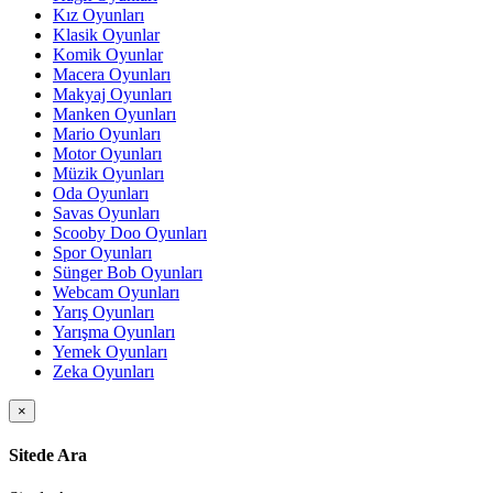
Kız Oyunları
Klasik Oyunlar
Komik Oyunlar
Macera Oyunları
Makyaj Oyunları
Manken Oyunları
Mario Oyunları
Motor Oyunları
Müzik Oyunları
Oda Oyunları
Savas Oyunları
Scooby Doo Oyunları
Spor Oyunları
Sünger Bob Oyunları
Webcam Oyunları
Yarış Oyunları
Yarışma Oyunları
Yemek Oyunları
Zeka Oyunları
×
Sitede Ara