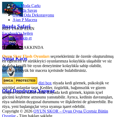
Elsa Moda Çarkı
Metroda Savaş
Gwen Oda Dekorasyonu
Ajan P Macera
Buzda Safari
BİZİ TAKİP EDİN
Facebook'ta beğen
Twitter'da takip et
Sitemap
OyunSkor HAKKINDA
Oyun Skor Flash Oyunları
seçeneklerimiz ile özenle oluşturulmuş
Ninja Kaçış
en eğlenceli ve sürükleyici oyunlarımıza kolaylıkla ulaşabilir ve siz
de daha keyifli bir oyun deneyimine kolaylıkla sahip olabilir,
kendinizi büyük bir macera içerisinde bulabilirsiniz.
dizi box
rüyada kedi görmek​, psikolojik ve
spiritüel anlamlar taşır. Kediler, özgürlük, bağımsızlık ve gizem
Olaf Dondurma Yapıyor
simgesi olarak kabul edilir. Rüyada kedi görmek, kişinin içsel
gücünü keşfetme arzusunu yansıtabilir. Ayrıca, kedinin davranışları,
rüya sahibinin duygusal durumunu ve ilişkilerini de gösterebilir. Bu
rüya, yeni başlangıçlar veya uyanışa işaret edebilir.
Copyright © 2026
OYUN SKOR – Oyun Oyna Ücretsiz Bütün
Oyunlar
- Tüm hakları saklıdır.