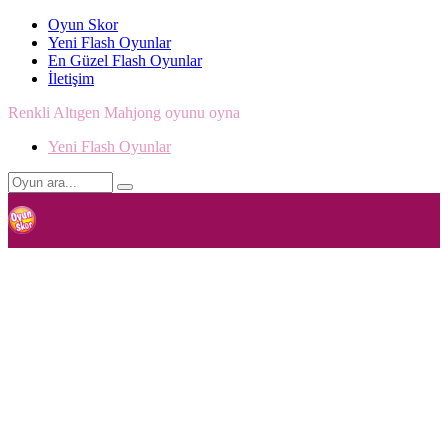
Oyun Skor
Yeni Flash Oyunlar
En Güzel Flash Oyunlar
İletişim
Renkli Altıgen Mahjong oyunu oyna
Yeni Flash Oyunlar