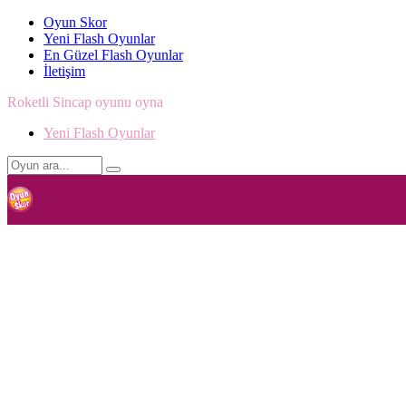
Oyun Skor
Yeni Flash Oyunlar
En Güzel Flash Oyunlar
İletişim
Roketli Sincap oyunu oyna
Yeni Flash Oyunlar