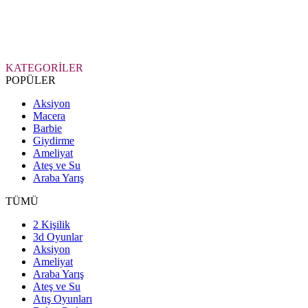
KATEGORİLER
POPÜLER
Aksiyon
Macera
Barbie
Giydirme
Ameliyat
Ateş ve Su
Araba Yarış
TÜMÜ
2 Kişilik
3d Oyunlar
Aksiyon
Ameliyat
Araba Yarış
Ateş ve Su
Atış Oyunları