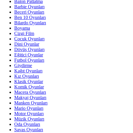
Balon Patlatma
Barbie Oyunları
Beceri Oyunları
Ben 10 Oyunları
Bilardo Oyunları
Boyama
Çizgi Film
Çocuk Oyunları
Dini Oyunlar
Dövüş Oyunları
Eğitici Oyunlar
Futbol Oyunları
Giydirme
Kağıt Oyunları
Kız Oyunları
Klasik Oyunlar
Komik Oyunlar
Macera Oyunları
Makyaj Oyunları
Manken Oyunları
Mario Oyunları
Motor Oyunları
Müzik Oyunları
Oda Oyunları
Savas Oyunları