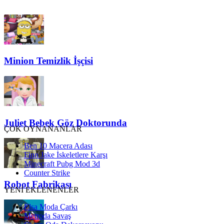
Minion Temizlik İşçisi
Juliet Bebek Göz Doktorunda
ÇOK OYNANANLAR
Ben 10 Macera Adası
Finn Jake İskeletlere Karşı
Minecraft Pubg Mod 3d
Counter Strike
Robot Fabrikası
YENİ EKLENENLER
Elsa Moda Çarkı
Metroda Savaş