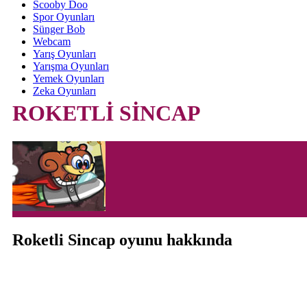
Scooby Doo
Spor Oyunları
Sünger Bob
Webcam
Yarış Oyunları
Yarışma Oyunları
Yemek Oyunları
Zeka Oyunları
ROKETLİ SİNCAP
Roketli Sincap oyunu hakkında