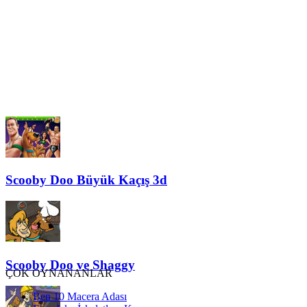
Scooby Doo Büyük Kaçış 3d
Scooby Doo ve Shaggy
ÇOK OYNANANLAR
Ben 10 Macera Adası