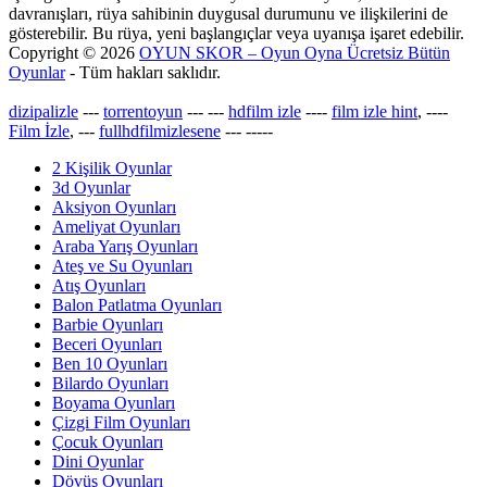
davranışları, rüya sahibinin duygusal durumunu ve ilişkilerini de
gösterebilir. Bu rüya, yeni başlangıçlar veya uyanışa işaret edebilir.
Copyright © 2026
OYUN SKOR – Oyun Oyna Ücretsiz Bütün
Oyunlar
- Tüm hakları saklıdır.
dizipalizle
---
torrentoyun
---
---
hdfilm izle
----
film izle hint
, ----
Film İzle
, ---
fullhdfilmizlesene
---
-----
2 Kişilik Oyunlar
3d Oyunlar
Aksiyon Oyunları
Ameliyat Oyunları
Araba Yarış Oyunları
Ateş ve Su Oyunları
Atış Oyunları
Balon Patlatma Oyunları
Barbie Oyunları
Beceri Oyunları
Ben 10 Oyunları
Bilardo Oyunları
Boyama Oyunları
Çizgi Film Oyunları
Çocuk Oyunları
Dini Oyunlar
Dövüş Oyunları