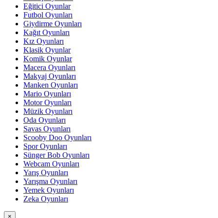
Eğitici Oyunlar
Futbol Oyunları
Giydirme Oyunları
Kağıt Oyunları
Kız Oyunları
Klasik Oyunlar
Komik Oyunlar
Macera Oyunları
Makyaj Oyunları
Manken Oyunları
Mario Oyunları
Motor Oyunları
Müzik Oyunları
Oda Oyunları
Savas Oyunları
Scooby Doo Oyunları
Spor Oyunları
Sünger Bob Oyunları
Webcam Oyunları
Yarış Oyunları
Yarışma Oyunları
Yemek Oyunları
Zeka Oyunları
×