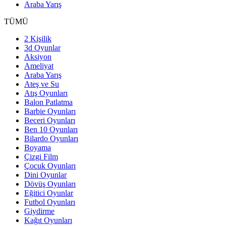
Araba Yarış
TÜMÜ
2 Kişilik
3d Oyunlar
Aksiyon
Ameliyat
Araba Yarış
Ateş ve Su
Atış Oyunları
Balon Patlatma
Barbie Oyunları
Beceri Oyunları
Ben 10 Oyunları
Bilardo Oyunları
Boyama
Çizgi Film
Çocuk Oyunları
Dini Oyunlar
Dövüş Oyunları
Eğitici Oyunlar
Futbol Oyunları
Giydirme
Kağıt Oyunları