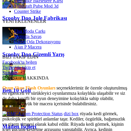
Finn Jake İskeletlere Karşı
Minecraft Pubg Mod 3d
Counter Strike
Scooby Doo Jole Fabrikası
YENİ EKLENENLER
Elsa Moda Çarkı
Metroda Savaş
Gwen Oda Dekorasyonu
Ajan P Macera
Scooby Doo Gizemli Yarış
BİZİ TAKİP EDİN
Facebook'ta beğen
Twitter'da takip et
Sitemap
OyunSkor HAKKINDA
Oyun Skor Flash Oyunları
seçeneklerimiz ile özenle oluşturulmuş
Ben 10 Golf
en eğlenceli ve sürükleyici oyunlarımıza kolaylıkla ulaşabilir ve siz
de daha keyifli bir oyun deneyimine kolaylıkla sahip olabilir,
kendinizi büyük bir macera içerisinde bulabilirsiniz.
dizi box
rüyada kedi görmek​,
psikolojik ve spiritüel anlamlar taşır. Kediler, özgürlük, bağımsızlık
ve gizem simgesi olarak kabul edilir. Rüyada kedi görmek, kişinin
Maden İşçileri
içsel gücünü keşfetme arzusunu yansıtabilir. Ayrıca, kedinin