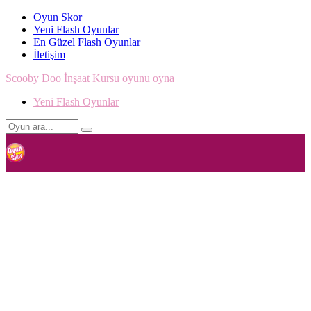
Oyun Skor
Yeni Flash Oyunlar
En Güzel Flash Oyunlar
İletişim
Scooby Doo İnşaat Kursu oyunu oyna
Yeni Flash Oyunlar