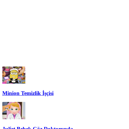
Minion Temizlik İşçisi
Juliet Bebek Göz Doktorunda