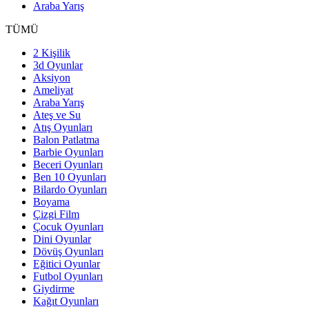
Araba Yarış
TÜMÜ
2 Kişilik
3d Oyunlar
Aksiyon
Ameliyat
Araba Yarış
Ateş ve Su
Atış Oyunları
Balon Patlatma
Barbie Oyunları
Beceri Oyunları
Ben 10 Oyunları
Bilardo Oyunları
Boyama
Çizgi Film
Çocuk Oyunları
Dini Oyunlar
Dövüş Oyunları
Eğitici Oyunlar
Futbol Oyunları
Giydirme
Kağıt Oyunları