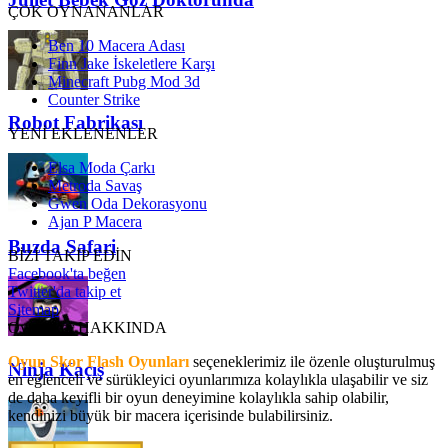
ÇOK OYNANANLAR
Ben 10 Macera Adası
Finn Jake İskeletlere Karşı
Minecraft Pubg Mod 3d
Counter Strike
Robot Fabrikası
YENİ EKLENENLER
Elsa Moda Çarkı
Metroda Savaş
Gwen Oda Dekorasyonu
Ajan P Macera
Buzda Safari
BİZİ TAKİP EDİN
Facebook'ta beğen
Twitter'da takip et
Sitemap
OyunSkor HAKKINDA
Oyun Skor Flash Oyunları
seçeneklerimiz ile özenle oluşturulmuş
Ninja Kaçış
en eğlenceli ve sürükleyici oyunlarımıza kolaylıkla ulaşabilir ve siz
de daha keyifli bir oyun deneyimine kolaylıkla sahip olabilir,
kendinizi büyük bir macera içerisinde bulabilirsiniz.