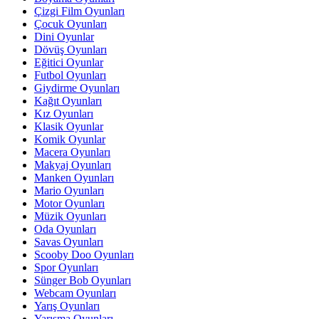
Çizgi Film Oyunları
Çocuk Oyunları
Dini Oyunlar
Dövüş Oyunları
Eğitici Oyunlar
Futbol Oyunları
Giydirme Oyunları
Kağıt Oyunları
Kız Oyunları
Klasik Oyunlar
Komik Oyunlar
Macera Oyunları
Makyaj Oyunları
Manken Oyunları
Mario Oyunları
Motor Oyunları
Müzik Oyunları
Oda Oyunları
Savas Oyunları
Scooby Doo Oyunları
Spor Oyunları
Sünger Bob Oyunları
Webcam Oyunları
Yarış Oyunları
Yarışma Oyunları