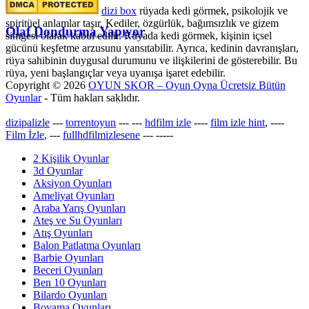
dizi box
rüyada kedi görmek​, psikolojik ve
spiritüel anlamlar taşır. Kediler, özgürlük, bağımsızlık ve gizem
Olaf Dondurma Yapıyor
simgesi olarak kabul edilir. Rüyada kedi görmek, kişinin içsel
gücünü keşfetme arzusunu yansıtabilir. Ayrıca, kedinin davranışları,
rüya sahibinin duygusal durumunu ve ilişkilerini de gösterebilir. Bu
rüya, yeni başlangıçlar veya uyanışa işaret edebilir.
Copyright © 2026
OYUN SKOR – Oyun Oyna Ücretsiz Bütün
Oyunlar
- Tüm hakları saklıdır.
dizipalizle
---
torrentoyun
---
---
hdfilm izle
----
film izle hint
, ----
Film İzle
, ---
fullhdfilmizlesene
---
-----
2 Kişilik Oyunlar
3d Oyunlar
Aksiyon Oyunları
Ameliyat Oyunları
Araba Yarış Oyunları
Ateş ve Su Oyunları
Atış Oyunları
Balon Patlatma Oyunları
Barbie Oyunları
Beceri Oyunları
Ben 10 Oyunları
Bilardo Oyunları
Boyama Oyunları