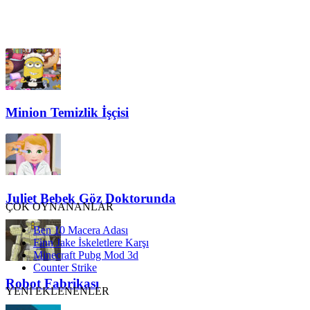
Minion Temizlik İşçisi
Juliet Bebek Göz Doktorunda
ÇOK OYNANANLAR
Ben 10 Macera Adası
Finn Jake İskeletlere Karşı
Minecraft Pubg Mod 3d
Counter Strike
Robot Fabrikası
YENİ EKLENENLER