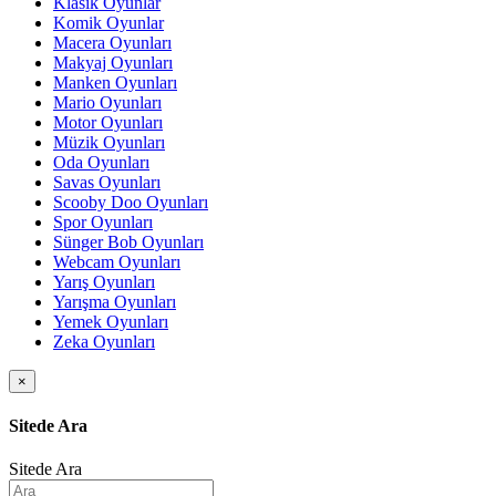
Klasik Oyunlar
Komik Oyunlar
Macera Oyunları
Makyaj Oyunları
Manken Oyunları
Mario Oyunları
Motor Oyunları
Müzik Oyunları
Oda Oyunları
Savas Oyunları
Scooby Doo Oyunları
Spor Oyunları
Sünger Bob Oyunları
Webcam Oyunları
Yarış Oyunları
Yarışma Oyunları
Yemek Oyunları
Zeka Oyunları
×
Sitede Ara
Sitede Ara