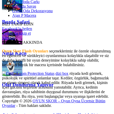
Elsa Moda Çarkı
Metroda Savaş
Gwen Oda Dekorasyonu
Ajan P Macera
Buzda Safari
BİZİ TAKİP EDİN
Facebook'ta beğen
Twitter'da takip et
Sitemap
OyunSkor HAKKINDA
Oyun Skor Flash Oyunları
seçeneklerimiz ile özenle oluşturulmuş
Ninja Kaçış
en eğlenceli ve sürükleyici oyunlarımıza kolaylıkla ulaşabilir ve siz
de daha keyifli bir oyun deneyimine kolaylıkla sahip olabilir,
kendinizi büyük bir macera içerisinde bulabilirsiniz.
dizi box
rüyada kedi görmek​,
psikolojik ve spiritüel anlamlar taşır. Kediler, özgürlük, bağımsızlık
ve gizem simgesi olarak kabul edilir. Rüyada kedi görmek, kişinin
Olaf Dondurma Yapıyor
içsel gücünü keşfetme arzusunu yansıtabilir. Ayrıca, kedinin
davranışları, rüya sahibinin duygusal durumunu ve ilişkilerini de
gösterebilir. Bu rüya, yeni başlangıçlar veya uyanışa işaret edebilir.
Copyright © 2026
OYUN SKOR – Oyun Oyna Ücretsiz Bütün
Oyunlar
- Tüm hakları saklıdır.