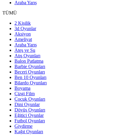
Araba Yarış
TÜMÜ
2 Kişilik
3d Oyunlar
Aksiyon
Ameliyat
Araba Yarış
Ateş ve Su
Atış Oyunları
Balon Patlatma
Barbie Oyunları
Beceri Oyunları
Ben 10 Oyunları
Bilardo Oyunları
Boyama
Çizgi Film
Çocuk Oyunları
Dini Oyunlar
Dövüş Oyunları
Eğitici Oyunlar
Futbol Oyunları
Giydirme
Kağıt Oyunları