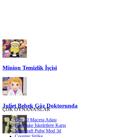
Minion Temizlik İşçisi
Juliet Bebek Göz Doktorunda
ÇOK OYNANANLAR
Ben 10 Macera Adası
Finn Jake İskeletlere Karşı
Minecraft Pubg Mod 3d
Counter Strike