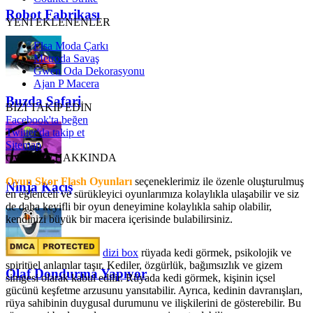
Robot Fabrikası
YENİ EKLENENLER
Elsa Moda Çarkı
Metroda Savaş
Gwen Oda Dekorasyonu
Ajan P Macera
Buzda Safari
BİZİ TAKİP EDİN
Facebook'ta beğen
Twitter'da takip et
Sitemap
OyunSkor HAKKINDA
Oyun Skor Flash Oyunları
seçeneklerimiz ile özenle oluşturulmuş
Ninja Kaçış
en eğlenceli ve sürükleyici oyunlarımıza kolaylıkla ulaşabilir ve siz
de daha keyifli bir oyun deneyimine kolaylıkla sahip olabilir,
kendinizi büyük bir macera içerisinde bulabilirsiniz.
dizi box
rüyada kedi görmek​, psikolojik ve
spiritüel anlamlar taşır. Kediler, özgürlük, bağımsızlık ve gizem
Olaf Dondurma Yapıyor
simgesi olarak kabul edilir. Rüyada kedi görmek, kişinin içsel
gücünü keşfetme arzusunu yansıtabilir. Ayrıca, kedinin davranışları,
rüya sahibinin duygusal durumunu ve ilişkilerini de gösterebilir. Bu