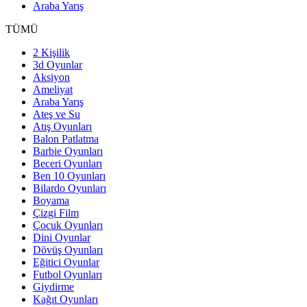
Araba Yarış
TÜMÜ
2 Kişilik
3d Oyunlar
Aksiyon
Ameliyat
Araba Yarış
Ateş ve Su
Atış Oyunları
Balon Patlatma
Barbie Oyunları
Beceri Oyunları
Ben 10 Oyunları
Bilardo Oyunları
Boyama
Çizgi Film
Çocuk Oyunları
Dini Oyunlar
Dövüş Oyunları
Eğitici Oyunlar
Futbol Oyunları
Giydirme
Kağıt Oyunları