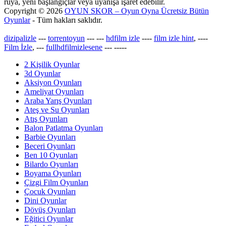
rüya, yeni başlangıçlar veya uyanışa işaret edebilir.
Copyright © 2026
OYUN SKOR – Oyun Oyna Ücretsiz Bütün
Oyunlar
- Tüm hakları saklıdır.
dizipalizle
---
torrentoyun
---
---
hdfilm izle
----
film izle hint
, ----
Film İzle
, ---
fullhdfilmizlesene
---
-----
2 Kişilik Oyunlar
3d Oyunlar
Aksiyon Oyunları
Ameliyat Oyunları
Araba Yarış Oyunları
Ateş ve Su Oyunları
Atış Oyunları
Balon Patlatma Oyunları
Barbie Oyunları
Beceri Oyunları
Ben 10 Oyunları
Bilardo Oyunları
Boyama Oyunları
Çizgi Film Oyunları
Çocuk Oyunları
Dini Oyunlar
Dövüş Oyunları
Eğitici Oyunlar