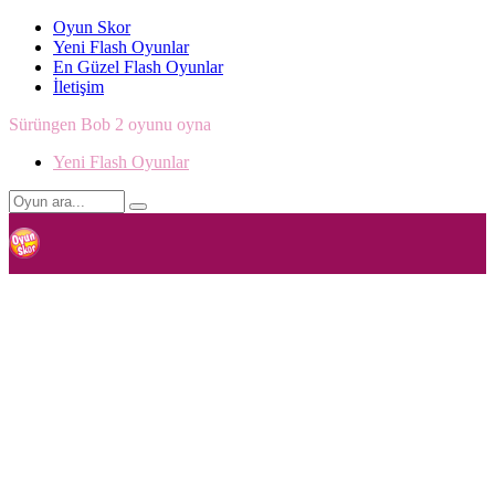
Oyun Skor
Yeni Flash Oyunlar
En Güzel Flash Oyunlar
İletişim
Sürüngen Bob 2 oyunu oyna
Yeni Flash Oyunlar