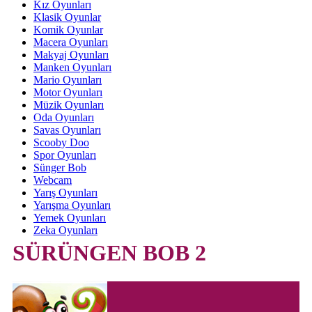
Kız Oyunları
Klasik Oyunlar
Komik Oyunlar
Macera Oyunları
Makyaj Oyunları
Manken Oyunları
Mario Oyunları
Motor Oyunları
Müzik Oyunları
Oda Oyunları
Savas Oyunları
Scooby Doo
Spor Oyunları
Sünger Bob
Webcam
Yarış Oyunları
Yarışma Oyunları
Yemek Oyunları
Zeka Oyunları
SÜRÜNGEN BOB 2