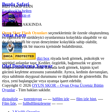
Buzda Safari
BİZİ TAKİP EDİN
Facebook'ta beğen
Twitter'da takip et
Sitemap
OyunSkor HAKKINDA
Oyun Skor Flash Oyunları
seçeneklerimiz ile özenle oluşturulmuş
Ninja Kaçış
en eğlenceli ve sürükleyici oyunlarımıza kolaylıkla ulaşabilir ve siz
de daha keyifli bir oyun deneyimine kolaylıkla sahip olabilir,
kendinizi büyük bir macera içerisinde bulabilirsiniz.
dizi box
rüyada kedi görmek​, psikolojik ve
spiritüel anlamlar taşır. Kediler, özgürlük, bağımsızlık ve gizem
Olaf Dondurma Yapıyor
simgesi olarak kabul edilir. Rüyada kedi görmek, kişinin içsel
gücünü keşfetme arzusunu yansıtabilir. Ayrıca, kedinin davranışları,
rüya sahibinin duygusal durumunu ve ilişkilerini de gösterebilir. Bu
rüya, yeni başlangıçlar veya uyanışa işaret edebilir.
Copyright © 2026
OYUN SKOR – Oyun Oyna Ücretsiz Bütün
Oyunlar
- Tüm hakları saklıdır.
dizipalizle
---
torrentoyun
---
---
hdfilm izle
----
film izle hint
, ----
Film İzle
, ---
fullhdfilmizlesene
---
-----
2 Kişilik Oyunlar