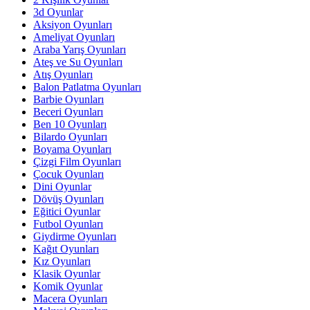
3d Oyunlar
Aksiyon Oyunları
Ameliyat Oyunları
Araba Yarış Oyunları
Ateş ve Su Oyunları
Atış Oyunları
Balon Patlatma Oyunları
Barbie Oyunları
Beceri Oyunları
Ben 10 Oyunları
Bilardo Oyunları
Boyama Oyunları
Çizgi Film Oyunları
Çocuk Oyunları
Dini Oyunlar
Dövüş Oyunları
Eğitici Oyunlar
Futbol Oyunları
Giydirme Oyunları
Kağıt Oyunları
Kız Oyunları
Klasik Oyunlar
Komik Oyunlar
Macera Oyunları