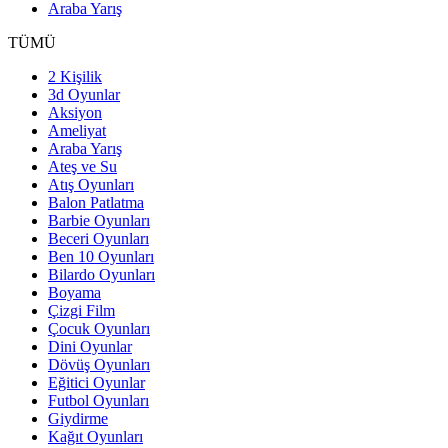
Araba Yarış
TÜMÜ
2 Kişilik
3d Oyunlar
Aksiyon
Ameliyat
Araba Yarış
Ateş ve Su
Atış Oyunları
Balon Patlatma
Barbie Oyunları
Beceri Oyunları
Ben 10 Oyunları
Bilardo Oyunları
Boyama
Çizgi Film
Çocuk Oyunları
Dini Oyunlar
Dövüş Oyunları
Eğitici Oyunlar
Futbol Oyunları
Giydirme
Kağıt Oyunları