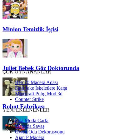
Minion Temizlik İşçisi
Juliet Bebek Göz Doktorunda
ÇOK OYNANANLAR
Ben 10 Macera Adası
Finn Jake İskeletlere Karşı
Minecraft Pubg Mod 3d
Counter Strike
Robot Fabrikası
YENİ EKLENENLER
Elsa Moda Çarkı
Metroda Savaş
Gwen Oda Dekorasyonu
Ajan P Macera