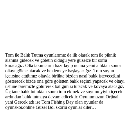
Tom ile Balık Tutma oyunlarımız da ilk olarak tom ile piknik
alanına gidecek ve göletin olduğu yere güzelce bir sofra
kuracağız. Olta takımlarını hazırlayıp ucuna yemi attıktan sonra
oltayı gölete atacak ve beklemeye başlayacağız. Tom suyun
içeirsine attığımız oltayla birlikte bizden nasıl balık isteyeceğini
gösterecek bizde ona göre göletten balık seçimi yapacak ve oltayı
üstüne faremizle götürerek balığımızı tutacak ve kovaya atacağız.
Üç tane balık tuttuktan sonra tom ekmek ve suyunu yiyip içecek
ardından balık tutmaya devam edicektir. Oyunumuzun Orjinal
yani Gercek adı ise Tom Fishing Day olan oyunlar da
oyunskor.online Güzel Bol skorlu oyunlar diler…