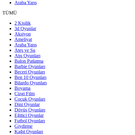
Araba Yarış
TÜMÜ
2 Kişilik
3d Oyunlar
Aksiyon
Ameliyat
Araba Yarış
Ateş ve Su
Atış Oyunları
Balon Patlatma
Barbie Oyunları
Beceri Oyunları
Ben 10 Oyunları
Bilardo Oyunları
Boyama
Çizgi Film
Çocuk Oyunları
Dini Oyunlar
Dövüş Oyunları
Eğitici Oyunlar
Futbol Oyunları
Giydirme
Kağıt Oyunları