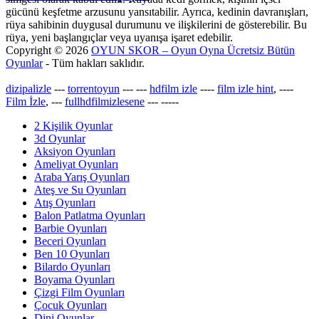
gücünü keşfetme arzusunu yansıtabilir. Ayrıca, kedinin davranışları,
rüya sahibinin duygusal durumunu ve ilişkilerini de gösterebilir. Bu
rüya, yeni başlangıçlar veya uyanışa işaret edebilir.
Copyright © 2026
OYUN SKOR – Oyun Oyna Ücretsiz Bütün
Oyunlar
- Tüm hakları saklıdır.
dizipalizle
---
torrentoyun
---
---
hdfilm izle
----
film izle hint
, ----
Film İzle
, ---
fullhdfilmizlesene
---
-----
2 Kişilik Oyunlar
3d Oyunlar
Aksiyon Oyunları
Ameliyat Oyunları
Araba Yarış Oyunları
Ateş ve Su Oyunları
Atış Oyunları
Balon Patlatma Oyunları
Barbie Oyunları
Beceri Oyunları
Ben 10 Oyunları
Bilardo Oyunları
Boyama Oyunları
Çizgi Film Oyunları
Çocuk Oyunları
Dini Oyunlar