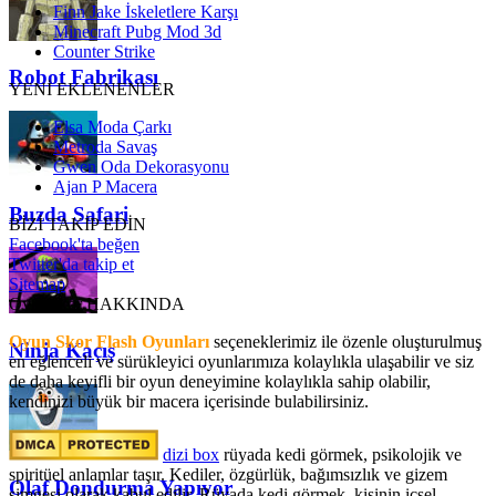
Finn Jake İskeletlere Karşı
Minecraft Pubg Mod 3d
Counter Strike
Robot Fabrikası
YENİ EKLENENLER
Elsa Moda Çarkı
Metroda Savaş
Gwen Oda Dekorasyonu
Ajan P Macera
Buzda Safari
BİZİ TAKİP EDİN
Facebook'ta beğen
Twitter'da takip et
Sitemap
OyunSkor HAKKINDA
Oyun Skor Flash Oyunları
seçeneklerimiz ile özenle oluşturulmuş
Ninja Kaçış
en eğlenceli ve sürükleyici oyunlarımıza kolaylıkla ulaşabilir ve siz
de daha keyifli bir oyun deneyimine kolaylıkla sahip olabilir,
kendinizi büyük bir macera içerisinde bulabilirsiniz.
dizi box
rüyada kedi görmek​, psikolojik ve
spiritüel anlamlar taşır. Kediler, özgürlük, bağımsızlık ve gizem
Olaf Dondurma Yapıyor
simgesi olarak kabul edilir. Rüyada kedi görmek, kişinin içsel