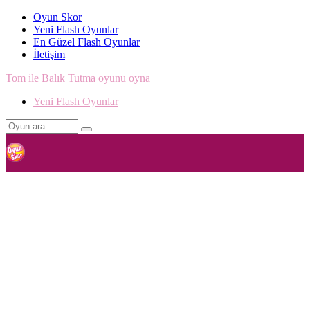
Oyun Skor
Yeni Flash Oyunlar
En Güzel Flash Oyunlar
İletişim
Tom ile Balık Tutma oyunu oyna
Yeni Flash Oyunlar