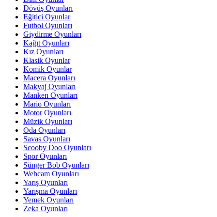
Dövüş Oyunları
Eğitici Oyunlar
Futbol Oyunları
Giydirme Oyunları
Kağıt Oyunları
Kız Oyunları
Klasik Oyunlar
Komik Oyunlar
Macera Oyunları
Makyaj Oyunları
Manken Oyunları
Mario Oyunları
Motor Oyunları
Müzik Oyunları
Oda Oyunları
Savas Oyunları
Scooby Doo Oyunları
Spor Oyunları
Sünger Bob Oyunları
Webcam Oyunları
Yarış Oyunları
Yarışma Oyunları
Yemek Oyunları
Zeka Oyunları