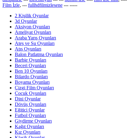
Film İzle
, ---
fullhdfilmizlesene
---
-----
2 Kişilik Oyunlar
3d Oyunlar
Aksiyon Oyunları
Ameliyat Oyunları
Araba Yarış Oyunları
Ateş ve Su Oyunları
Atış Oyunları
Balon Patlatma Oyunları
Barbie Oyunları
Beceri Oyunları
Ben 10 Oyunları
Bilardo Oyunları
Boyama Oyunları
Çizgi Film Oyunları
Çocuk Oyunları
Dini Oyunlar
Dövüş Oyunları
Eğitici Oyunlar
Futbol Oyunları
Giydirme Oyunları
Kağıt Oyunları
Kız Oyunları
Klasik Oyunlar