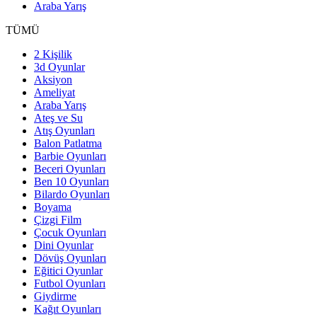
Araba Yarış
TÜMÜ
2 Kişilik
3d Oyunlar
Aksiyon
Ameliyat
Araba Yarış
Ateş ve Su
Atış Oyunları
Balon Patlatma
Barbie Oyunları
Beceri Oyunları
Ben 10 Oyunları
Bilardo Oyunları
Boyama
Çizgi Film
Çocuk Oyunları
Dini Oyunlar
Dövüş Oyunları
Eğitici Oyunlar
Futbol Oyunları
Giydirme
Kağıt Oyunları