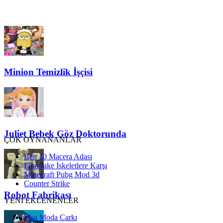
Minion Temizlik İşçisi
Juliet Bebek Göz Doktorunda
ÇOK OYNANANLAR
Ben 10 Macera Adası
Finn Jake İskeletlere Karşı
Minecraft Pubg Mod 3d
Counter Strike
Robot Fabrikası
YENİ EKLENENLER
Elsa Moda Çarkı