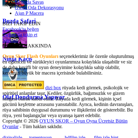
Metroda Savaş
Gwen Oda Dekorasyonu
Ajan P Macera
Buzda Safari
BİZİ TAKİP EDİN
Facebook'ta beğen
Twitter'da takip et
Sitemap
OyunSkor HAKKINDA
Oyun Skor Flash Oyunları
seçeneklerimiz ile özenle oluşturulmuş
Ninja Kaçış
en eğlenceli ve sürükleyici oyunlarımıza kolaylıkla ulaşabilir ve siz
de daha keyifli bir oyun deneyimine kolaylıkla sahip olabilir,
kendinizi büyük bir macera içerisinde bulabilirsiniz.
dizi box
rüyada kedi görmek​, psikolojik ve
spiritüel anlamlar taşır. Kediler, özgürlük, bağımsızlık ve gizem
Olaf Dondurma Yapıyor
simgesi olarak kabul edilir. Rüyada kedi görmek, kişinin içsel
gücünü keşfetme arzusunu yansıtabilir. Ayrıca, kedinin davranışları,
rüya sahibinin duygusal durumunu ve ilişkilerini de gösterebilir. Bu
rüya, yeni başlangıçlar veya uyanışa işaret edebilir.
Copyright © 2026
OYUN SKOR – Oyun Oyna Ücretsiz Bütün
Oyunlar
- Tüm hakları saklıdır.
dizipalizle
---
torrentoyun
---
---
hdfilm izle
----
film izle hint
, ----