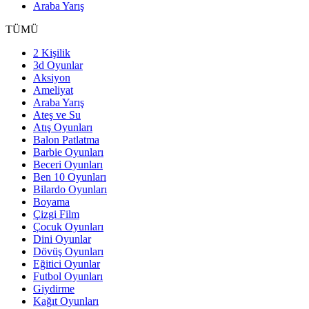
Araba Yarış
TÜMÜ
2 Kişilik
3d Oyunlar
Aksiyon
Ameliyat
Araba Yarış
Ateş ve Su
Atış Oyunları
Balon Patlatma
Barbie Oyunları
Beceri Oyunları
Ben 10 Oyunları
Bilardo Oyunları
Boyama
Çizgi Film
Çocuk Oyunları
Dini Oyunlar
Dövüş Oyunları
Eğitici Oyunlar
Futbol Oyunları
Giydirme
Kağıt Oyunları