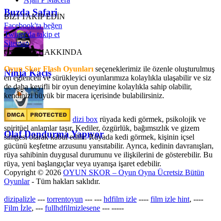
Buzda Safari
BİZİ TAKİP EDİN
Facebook'ta beğen
Twitter'da takip et
Sitemap
OyunSkor HAKKINDA
Oyun Skor Flash Oyunları
seçeneklerimiz ile özenle oluşturulmuş
Ninja Kaçış
en eğlenceli ve sürükleyici oyunlarımıza kolaylıkla ulaşabilir ve siz
de daha keyifli bir oyun deneyimine kolaylıkla sahip olabilir,
kendinizi büyük bir macera içerisinde bulabilirsiniz.
dizi box
rüyada kedi görmek​, psikolojik ve
spiritüel anlamlar taşır. Kediler, özgürlük, bağımsızlık ve gizem
Olaf Dondurma Yapıyor
simgesi olarak kabul edilir. Rüyada kedi görmek, kişinin içsel
gücünü keşfetme arzusunu yansıtabilir. Ayrıca, kedinin davranışları,
rüya sahibinin duygusal durumunu ve ilişkilerini de gösterebilir. Bu
rüya, yeni başlangıçlar veya uyanışa işaret edebilir.
Copyright © 2026
OYUN SKOR – Oyun Oyna Ücretsiz Bütün
Oyunlar
- Tüm hakları saklıdır.
dizipalizle
---
torrentoyun
---
---
hdfilm izle
----
film izle hint
, ----
Film İzle
, ---
fullhdfilmizlesene
---
-----