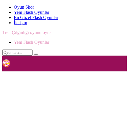
Oyun Skor
Yeni Flash Oyunlar
En Güzel Flash Oyunlar
İletişim
Tren Çılgınlığı oyunu oyna
Yeni Flash Oyunlar