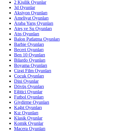
2 Kişilik Oyunlar
3d Oyunlar
Aksiyon Oyunları
Ameliyat Oyunları
Araba Yarış Oyunları
Ateş ve Su Oyunları
Atış Oyunları
Balon Patlatma Oyunları
Barbie Oyunları
Beceri Oyunları
Ben 10 Oyunları
Bilardo Oyunları
Boyama Oyunları
Çizgi Film Oyunları
Çocuk Oyunları
Dini Oyunlar
Dövüş Oyunları
Eğitici Oyunlar
Futbol Oyunları
Giydirme Oyunları
Kağıt Oyunları
Kız Oyunları
Klasik Oyunlar
Komik Oyunlar
Macera Oyunları