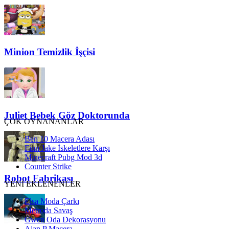
Minion Temizlik İşçisi
Juliet Bebek Göz Doktorunda
ÇOK OYNANANLAR
Ben 10 Macera Adası
Finn Jake İskeletlere Karşı
Minecraft Pubg Mod 3d
Counter Strike
Robot Fabrikası
YENİ EKLENENLER
Elsa Moda Çarkı
Metroda Savaş
Gwen Oda Dekorasyonu
Ajan P Macera