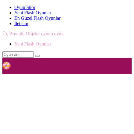
Oyun Skor
Yeni Flash Oyunlar
En Güzel Flash Oyunlar
İletişim
Üç Boyutlu Objeler oyunu oyna
Yeni Flash Oyunlar