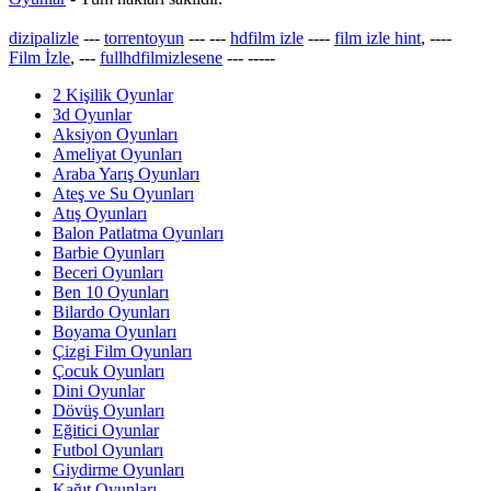
dizipalizle
---
torrentoyun
---
---
hdfilm izle
----
film izle hint
, ----
Film İzle
, ---
fullhdfilmizlesene
---
-----
2 Kişilik Oyunlar
3d Oyunlar
Aksiyon Oyunları
Ameliyat Oyunları
Araba Yarış Oyunları
Ateş ve Su Oyunları
Atış Oyunları
Balon Patlatma Oyunları
Barbie Oyunları
Beceri Oyunları
Ben 10 Oyunları
Bilardo Oyunları
Boyama Oyunları
Çizgi Film Oyunları
Çocuk Oyunları
Dini Oyunlar
Dövüş Oyunları
Eğitici Oyunlar
Futbol Oyunları
Giydirme Oyunları
Kağıt Oyunları