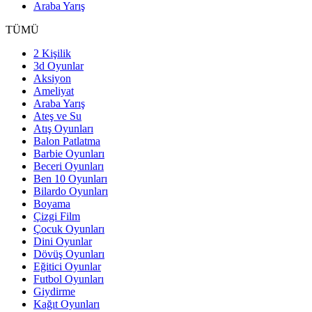
Araba Yarış
TÜMÜ
2 Kişilik
3d Oyunlar
Aksiyon
Ameliyat
Araba Yarış
Ateş ve Su
Atış Oyunları
Balon Patlatma
Barbie Oyunları
Beceri Oyunları
Ben 10 Oyunları
Bilardo Oyunları
Boyama
Çizgi Film
Çocuk Oyunları
Dini Oyunlar
Dövüş Oyunları
Eğitici Oyunlar
Futbol Oyunları
Giydirme
Kağıt Oyunları