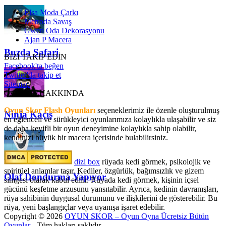
Elsa Moda Çarkı
Metroda Savaş
Gwen Oda Dekorasyonu
Ajan P Macera
Buzda Safari
BİZİ TAKİP EDİN
Facebook'ta beğen
Twitter'da takip et
Sitemap
OyunSkor HAKKINDA
Oyun Skor Flash Oyunları
seçeneklerimiz ile özenle oluşturulmuş
Ninja Kaçış
en eğlenceli ve sürükleyici oyunlarımıza kolaylıkla ulaşabilir ve siz
de daha keyifli bir oyun deneyimine kolaylıkla sahip olabilir,
kendinizi büyük bir macera içerisinde bulabilirsiniz.
dizi box
rüyada kedi görmek​, psikolojik ve
spiritüel anlamlar taşır. Kediler, özgürlük, bağımsızlık ve gizem
Olaf Dondurma Yapıyor
simgesi olarak kabul edilir. Rüyada kedi görmek, kişinin içsel
gücünü keşfetme arzusunu yansıtabilir. Ayrıca, kedinin davranışları,
rüya sahibinin duygusal durumunu ve ilişkilerini de gösterebilir. Bu
rüya, yeni başlangıçlar veya uyanışa işaret edebilir.
Copyright © 2026
OYUN SKOR – Oyun Oyna Ücretsiz Bütün
Oyunlar
- Tüm hakları saklıdır.