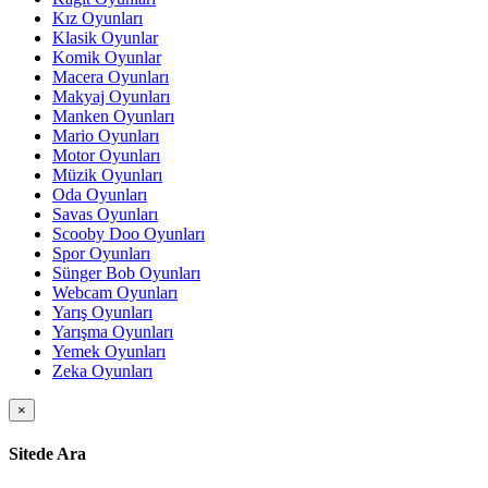
Kız Oyunları
Klasik Oyunlar
Komik Oyunlar
Macera Oyunları
Makyaj Oyunları
Manken Oyunları
Mario Oyunları
Motor Oyunları
Müzik Oyunları
Oda Oyunları
Savas Oyunları
Scooby Doo Oyunları
Spor Oyunları
Sünger Bob Oyunları
Webcam Oyunları
Yarış Oyunları
Yarışma Oyunları
Yemek Oyunları
Zeka Oyunları
×
Sitede Ara