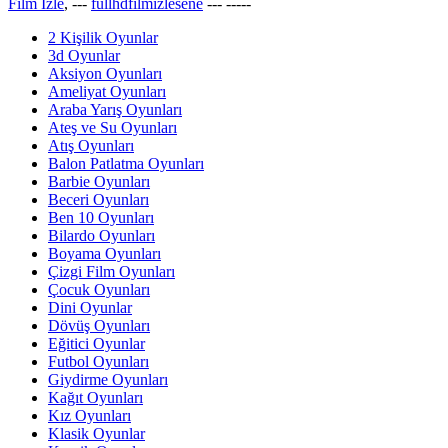
Film İzle
, ---
fullhdfilmizlesene
---
-----
2 Kişilik Oyunlar
3d Oyunlar
Aksiyon Oyunları
Ameliyat Oyunları
Araba Yarış Oyunları
Ateş ve Su Oyunları
Atış Oyunları
Balon Patlatma Oyunları
Barbie Oyunları
Beceri Oyunları
Ben 10 Oyunları
Bilardo Oyunları
Boyama Oyunları
Çizgi Film Oyunları
Çocuk Oyunları
Dini Oyunlar
Dövüş Oyunları
Eğitici Oyunlar
Futbol Oyunları
Giydirme Oyunları
Kağıt Oyunları
Kız Oyunları
Klasik Oyunlar