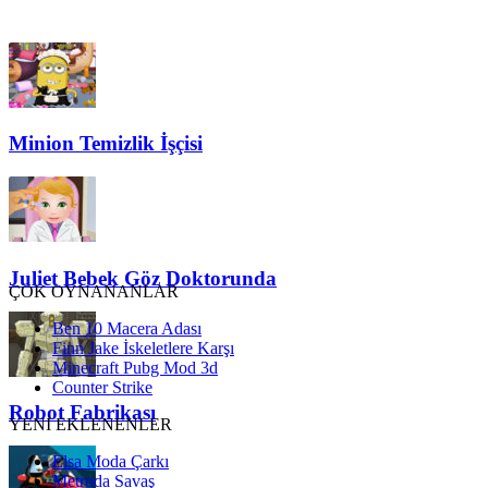
Minion Temizlik İşçisi
Juliet Bebek Göz Doktorunda
ÇOK OYNANANLAR
Ben 10 Macera Adası
Finn Jake İskeletlere Karşı
Minecraft Pubg Mod 3d
Counter Strike
Robot Fabrikası
YENİ EKLENENLER
Elsa Moda Çarkı
Metroda Savaş