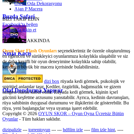
Gwen Oda Dekorasyonu
Ajan P Macera
Buzda Safari
BİZİ TAKİP EDİN
Facebook'ta beğen
Twitter'da takip et
Sitemap
OyunSkor HAKKINDA
Oyun Skor Flash Oyunları
seçeneklerimiz ile özenle oluşturulmuş
Ninja Kaçış
en eğlenceli ve sürükleyici oyunlarımıza kolaylıkla ulaşabilir ve siz
de daha keyifli bir oyun deneyimine kolaylıkla sahip olabilir,
kendinizi büyük bir macera içerisinde bulabilirsiniz.
dizi box
rüyada kedi görmek​, psikolojik ve
spiritüel anlamlar taşır. Kediler, özgürlük, bağımsızlık ve gizem
Olaf Dondurma Yapıyor
simgesi olarak kabul edilir. Rüyada kedi görmek, kişinin içsel
gücünü keşfetme arzusunu yansıtabilir. Ayrıca, kedinin davranışları,
rüya sahibinin duygusal durumunu ve ilişkilerini de gösterebilir. Bu
rüya, yeni başlangıçlar veya uyanışa işaret edebilir.
Copyright © 2026
OYUN SKOR – Oyun Oyna Ücretsiz Bütün
Oyunlar
- Tüm hakları saklıdır.
dizipalizle
---
torrentoyun
---
---
hdfilm izle
----
film izle hint
, ----