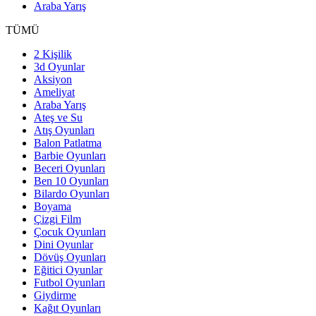
Araba Yarış
TÜMÜ
2 Kişilik
3d Oyunlar
Aksiyon
Ameliyat
Araba Yarış
Ateş ve Su
Atış Oyunları
Balon Patlatma
Barbie Oyunları
Beceri Oyunları
Ben 10 Oyunları
Bilardo Oyunları
Boyama
Çizgi Film
Çocuk Oyunları
Dini Oyunlar
Dövüş Oyunları
Eğitici Oyunlar
Futbol Oyunları
Giydirme
Kağıt Oyunları