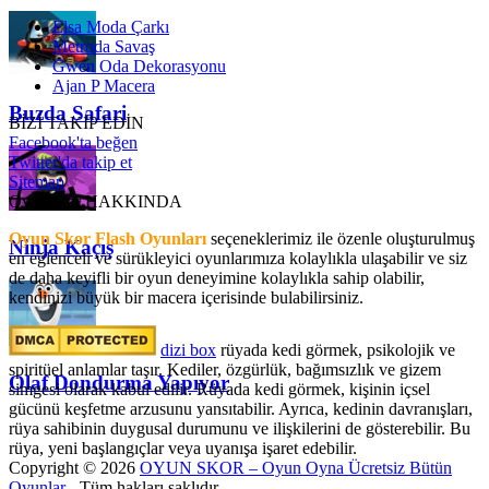
Elsa Moda Çarkı
Metroda Savaş
Gwen Oda Dekorasyonu
Ajan P Macera
Buzda Safari
BİZİ TAKİP EDİN
Facebook'ta beğen
Twitter'da takip et
Sitemap
OyunSkor HAKKINDA
Oyun Skor Flash Oyunları
seçeneklerimiz ile özenle oluşturulmuş
Ninja Kaçış
en eğlenceli ve sürükleyici oyunlarımıza kolaylıkla ulaşabilir ve siz
de daha keyifli bir oyun deneyimine kolaylıkla sahip olabilir,
kendinizi büyük bir macera içerisinde bulabilirsiniz.
dizi box
rüyada kedi görmek​, psikolojik ve
spiritüel anlamlar taşır. Kediler, özgürlük, bağımsızlık ve gizem
Olaf Dondurma Yapıyor
simgesi olarak kabul edilir. Rüyada kedi görmek, kişinin içsel
gücünü keşfetme arzusunu yansıtabilir. Ayrıca, kedinin davranışları,
rüya sahibinin duygusal durumunu ve ilişkilerini de gösterebilir. Bu
rüya, yeni başlangıçlar veya uyanışa işaret edebilir.
Copyright © 2026
OYUN SKOR – Oyun Oyna Ücretsiz Bütün
Oyunlar
- Tüm hakları saklıdır.