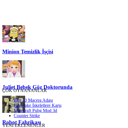
Minion Temizlik İşçisi
Juliet Bebek Göz Doktorunda
ÇOK OYNANANLAR
Ben 10 Macera Adası
Finn Jake İskeletlere Karşı
Minecraft Pubg Mod 3d
Counter Strike
Robot Fabrikası
YENİ EKLENENLER