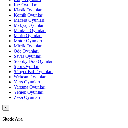
Kız Oyunları
Klasik Oyunlar
Komik Oyunlar
Macera Oyunları
Makyaj Oyunları
Manken Oyunları
Mario Oyunları
Motor Oyunları
Müzik Oyunları
Oda Oyunları
Savas Oyunları
Scooby Doo Oyunları
Spor Oyunları
Sünger Bob Oyunları
Webcam Oyunları
Yarış Oyunları
Yarışma Oyunları
Yemek Oyunları
Zeka Oyunları
×
Sitede Ara