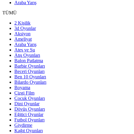
Araba Yarış
TÜMÜ
2 Kişilik
3d Oyunlar
Aksiyon
Ameliyat
Araba Yarış
Ateş ve Su
Atış Oyunları
Balon Patlatma
Barbie Oyunları
Beceri Oyunları
Ben 10 Oyunları
Bilardo Oyunları
Boyama
Çizgi Film
Çocuk Oyunları
Dini Oyunlar
Dövüş Oyunları
Eğitici Oyunlar
Futbol Oyunları
Giydirme
Kağıt Oyunları