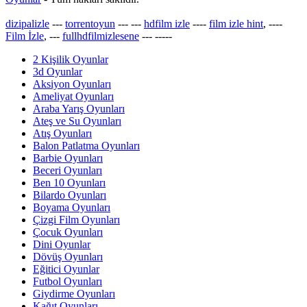
dizipalizle
---
torrentoyun
---
---
hdfilm izle
----
film izle hint
, ----
Film İzle
, ---
fullhdfilmizlesene
---
-----
2 Kişilik Oyunlar
3d Oyunlar
Aksiyon Oyunları
Ameliyat Oyunları
Araba Yarış Oyunları
Ateş ve Su Oyunları
Atış Oyunları
Balon Patlatma Oyunları
Barbie Oyunları
Beceri Oyunları
Ben 10 Oyunları
Bilardo Oyunları
Boyama Oyunları
Çizgi Film Oyunları
Çocuk Oyunları
Dini Oyunlar
Dövüş Oyunları
Eğitici Oyunlar
Futbol Oyunları
Giydirme Oyunları
Kağıt Oyunları