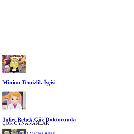
Minion Temizlik İşçisi
Juliet Bebek Göz Doktorunda
ÇOK OYNANANLAR
Ben 10 Macera Adası