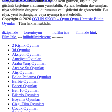
simgesi olarak kabul edilir. Rüyada kedi görmek, kişinin içsel
gücünü keşfetme arzusunu yansıtabilir. Ayrıca, kedinin davranışları,
rüya sahibinin duygusal durumunu ve ilişkilerini de gösterebilir. Bu
rüya, yeni başlangıçlar veya uyanışa işaret edebilir.
Copyright © 2026
OYUN SKOR – Oyun Oyna Ücretsiz Bütün
Oyunlar
- Tüm hakları saklıdır.
dizipalizle
---
torrentoyun
---
---
hdfilm izle
----
film izle hint
, ----
Film İzle
, ---
fullhdfilmizlesene
---
-----
2 Kişilik Oyunlar
3d Oyunlar
Aksiyon Oyunları
Ameliyat Oyunları
Araba Yarış Oyunları
Ateş ve Su Oyunları
Atış Oyunları
Balon Patlatma Oyunları
Barbie Oyunları
Beceri Oyunları
Ben 10 Oyunları
Bilardo Oyunları
Boyama Oyunları
Çizgi Film Oyunları
Çocuk Oyunları