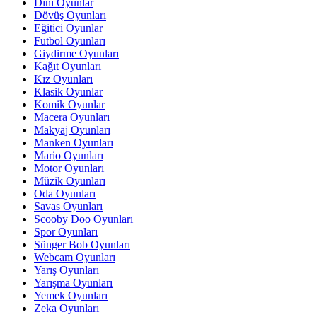
Dini Oyunlar
Dövüş Oyunları
Eğitici Oyunlar
Futbol Oyunları
Giydirme Oyunları
Kağıt Oyunları
Kız Oyunları
Klasik Oyunlar
Komik Oyunlar
Macera Oyunları
Makyaj Oyunları
Manken Oyunları
Mario Oyunları
Motor Oyunları
Müzik Oyunları
Oda Oyunları
Savas Oyunları
Scooby Doo Oyunları
Spor Oyunları
Sünger Bob Oyunları
Webcam Oyunları
Yarış Oyunları
Yarışma Oyunları
Yemek Oyunları
Zeka Oyunları