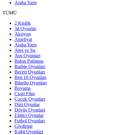
Araba Yarış
TÜMÜ
2 Kişilik
3d Oyunlar
Aksiyon
Ameliyat
Araba Yarış
Ateş ve Su
Atış Oyunları
Balon Patlatma
Barbie Oyunları
Beceri Oyunları
Ben 10 Oyunları
Bilardo Oyunları
Boyama
Çizgi Film
Çocuk Oyunları
Dini Oyunlar
Dövüş Oyunları
Eğitici Oyunlar
Futbol Oyunları
Giydirme
Kağıt Oyunları