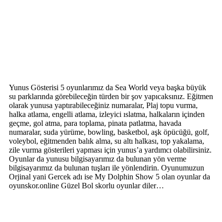
Yunus Gösterisi 5 oyunlarımız da Sea World veya başka büyük
su parklarında görebileceğin türden bir şov yapıcaksınız. Eğitmen
olarak yunusa yaptırabileceğiniz numaralar, Plaj topu vurma,
halka atlama, engelli atlama, izleyici ıslatma, halkaların içinden
geçme, gol atma, para toplama, pinata patlatma, havada
numaralar, suda yürüme, bowling, basketbol, aşk öpücüğü, golf,
voleybol, eğitmenden balık alma, su altı halkası, top yakalama,
zile vurma gösterileri yapması için yunus’a yardımcı olabilirsiniz.
Oyunlar da yunusu bilgisayarımız da bulunan yön verme
bilgisayarımız da bulunan tuşları ile yönlendirin. Oyunumuzun
Orjinal yani Gercek adı ise My Dolphin Show 5 olan oyunlar da
oyunskor.online Güzel Bol skorlu oyunlar diler…