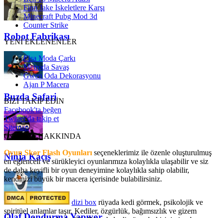
Finn Jake İskeletlere Karşı
Minecraft Pubg Mod 3d
Counter Strike
Robot Fabrikası
YENİ EKLENENLER
Elsa Moda Çarkı
Metroda Savaş
Gwen Oda Dekorasyonu
Ajan P Macera
Buzda Safari
BİZİ TAKİP EDİN
Facebook'ta beğen
Twitter'da takip et
Sitemap
OyunSkor HAKKINDA
Oyun Skor Flash Oyunları
seçeneklerimiz ile özenle oluşturulmuş
Ninja Kaçış
en eğlenceli ve sürükleyici oyunlarımıza kolaylıkla ulaşabilir ve siz
de daha keyifli bir oyun deneyimine kolaylıkla sahip olabilir,
kendinizi büyük bir macera içerisinde bulabilirsiniz.
dizi box
rüyada kedi görmek​, psikolojik ve
spiritüel anlamlar taşır. Kediler, özgürlük, bağımsızlık ve gizem
Olaf Dondurma Yapıyor