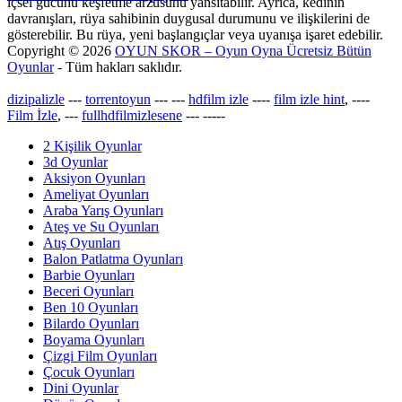
içsel gücünü keşfetme arzusunu yansıtabilir. Ayrıca, kedinin
davranışları, rüya sahibinin duygusal durumunu ve ilişkilerini de
gösterebilir. Bu rüya, yeni başlangıçlar veya uyanışa işaret edebilir.
Copyright © 2026
OYUN SKOR – Oyun Oyna Ücretsiz Bütün
Oyunlar
- Tüm hakları saklıdır.
dizipalizle
---
torrentoyun
---
---
hdfilm izle
----
film izle hint
, ----
Film İzle
, ---
fullhdfilmizlesene
---
-----
2 Kişilik Oyunlar
3d Oyunlar
Aksiyon Oyunları
Ameliyat Oyunları
Araba Yarış Oyunları
Ateş ve Su Oyunları
Atış Oyunları
Balon Patlatma Oyunları
Barbie Oyunları
Beceri Oyunları
Ben 10 Oyunları
Bilardo Oyunları
Boyama Oyunları
Çizgi Film Oyunları
Çocuk Oyunları
Dini Oyunlar