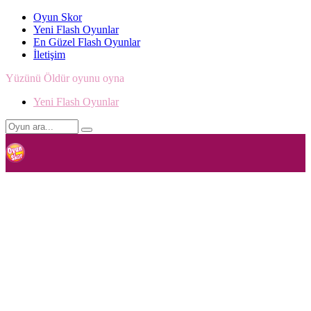
Oyun Skor
Yeni Flash Oyunlar
En Güzel Flash Oyunlar
İletişim
Yüzünü Öldür oyunu oyna
Yeni Flash Oyunlar