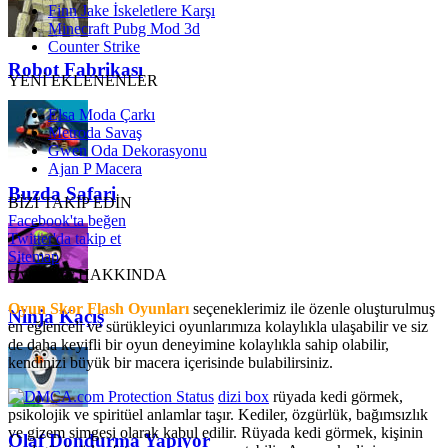
Finn Jake İskeletlere Karşı
Minecraft Pubg Mod 3d
Counter Strike
Robot Fabrikası
YENİ EKLENENLER
Elsa Moda Çarkı
Metroda Savaş
Gwen Oda Dekorasyonu
Ajan P Macera
Buzda Safari
BİZİ TAKİP EDİN
Facebook'ta beğen
Twitter'da takip et
Sitemap
OyunSkor HAKKINDA
Oyun Skor Flash Oyunları
seçeneklerimiz ile özenle oluşturulmuş
Ninja Kaçış
en eğlenceli ve sürükleyici oyunlarımıza kolaylıkla ulaşabilir ve siz
de daha keyifli bir oyun deneyimine kolaylıkla sahip olabilir,
kendinizi büyük bir macera içerisinde bulabilirsiniz.
dizi box
rüyada kedi görmek​,
psikolojik ve spiritüel anlamlar taşır. Kediler, özgürlük, bağımsızlık
ve gizem simgesi olarak kabul edilir. Rüyada kedi görmek, kişinin
Olaf Dondurma Yapıyor