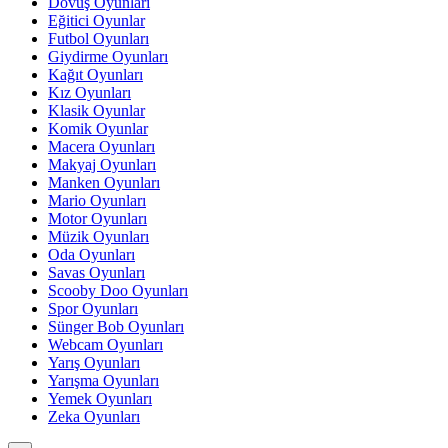
Dövüş Oyunları
Eğitici Oyunlar
Futbol Oyunları
Giydirme Oyunları
Kağıt Oyunları
Kız Oyunları
Klasik Oyunlar
Komik Oyunlar
Macera Oyunları
Makyaj Oyunları
Manken Oyunları
Mario Oyunları
Motor Oyunları
Müzik Oyunları
Oda Oyunları
Savas Oyunları
Scooby Doo Oyunları
Spor Oyunları
Sünger Bob Oyunları
Webcam Oyunları
Yarış Oyunları
Yarışma Oyunları
Yemek Oyunları
Zeka Oyunları