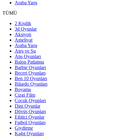
Araba Yarış
TÜMÜ
2 Kişilik
3d Oyunlar
Aksiyon
Ameliyat
Araba Yarış
Ateş ve Su
Atış Oyunları
Balon Patlatma
Barbie Oyunları
Beceri Oyunları
Ben 10 Oyunları
Bilardo Oyunları
Boyama
Çizgi Film
Çocuk Oyunları
Dini Oyunlar
Dövüş Oyunları
Eğitici Oyunlar
Futbol Oyunları
Giydirme
Kağıt Oyunları