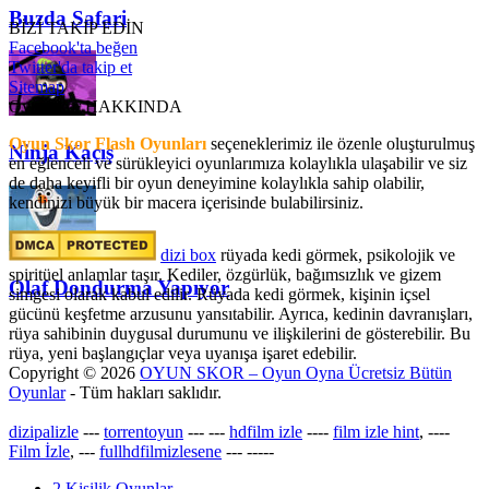
Buzda Safari
BİZİ TAKİP EDİN
Facebook'ta beğen
Twitter'da takip et
Sitemap
OyunSkor HAKKINDA
Oyun Skor Flash Oyunları
seçeneklerimiz ile özenle oluşturulmuş
Ninja Kaçış
en eğlenceli ve sürükleyici oyunlarımıza kolaylıkla ulaşabilir ve siz
de daha keyifli bir oyun deneyimine kolaylıkla sahip olabilir,
kendinizi büyük bir macera içerisinde bulabilirsiniz.
dizi box
rüyada kedi görmek​, psikolojik ve
spiritüel anlamlar taşır. Kediler, özgürlük, bağımsızlık ve gizem
Olaf Dondurma Yapıyor
simgesi olarak kabul edilir. Rüyada kedi görmek, kişinin içsel
gücünü keşfetme arzusunu yansıtabilir. Ayrıca, kedinin davranışları,
rüya sahibinin duygusal durumunu ve ilişkilerini de gösterebilir. Bu
rüya, yeni başlangıçlar veya uyanışa işaret edebilir.
Copyright © 2026
OYUN SKOR – Oyun Oyna Ücretsiz Bütün
Oyunlar
- Tüm hakları saklıdır.
dizipalizle
---
torrentoyun
---
---
hdfilm izle
----
film izle hint
, ----
Film İzle
, ---
fullhdfilmizlesene
---
-----
2 Kişilik Oyunlar