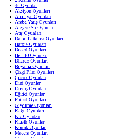
3d Oyunlar
Aksiyon Oyunları
Ameliyat Oyunları
Araba Yarış Oyunları
Ateş ve Su Oyunları
Atış Oyunları
Balon Patlatma Oyunları
Barbie Oyunları
Beceri Oyunları
Ben 10 Oyunları
Bilardo Oyunları
Boyama Oyunları
Çizgi Film Oyunları
Çocuk Oyunları
Dini Oyunlar
Dövüş Oyunları
Eğitici Oyunlar
Futbol Oyunları
Giydirme Oyunları
Kağıt Oyunları
Kız Oyunları
Klasik Oyunlar
Komik Oyunlar
Macera Oyunları