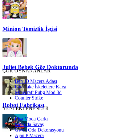
Minion Temizlik İşçisi
Juliet Bebek Göz Doktorunda
ÇOK OYNANANLAR
Ben 10 Macera Adası
Finn Jake İskeletlere Karşı
Minecraft Pubg Mod 3d
Counter Strike
Robot Fabrikası
YENİ EKLENENLER
Elsa Moda Çarkı
Metroda Savaş
Gwen Oda Dekorasyonu
Ajan P Macera