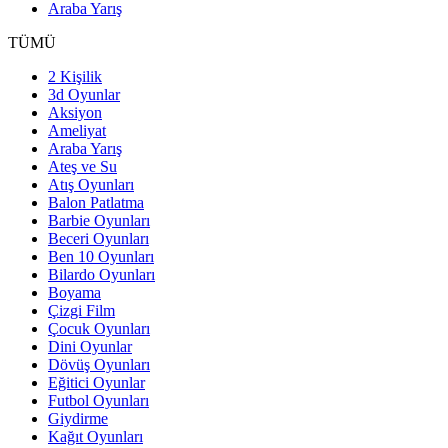
Araba Yarış
TÜMÜ
2 Kişilik
3d Oyunlar
Aksiyon
Ameliyat
Araba Yarış
Ateş ve Su
Atış Oyunları
Balon Patlatma
Barbie Oyunları
Beceri Oyunları
Ben 10 Oyunları
Bilardo Oyunları
Boyama
Çizgi Film
Çocuk Oyunları
Dini Oyunlar
Dövüş Oyunları
Eğitici Oyunlar
Futbol Oyunları
Giydirme
Kağıt Oyunları