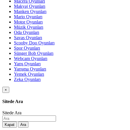
Macera Oyunları
Makyaj Oyunları
Manken Oyunları
Mario Oyunları
Motor Oyunları
Müzik Oyunları
Oda Oyunları
Savas Oyunları
Scooby Doo Oyunları
Spor Oyunları
Sünger Bob Oyunları
Webcam Oyunları
Yarış Oyunları
Yarışma Oyunları
Yemek Oyunları
Zeka Oyunları
×
Sitede Ara
Sitede Ara
Kapat
Ara