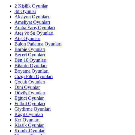
2 Kişilik Oyunlar
3d Oyunlar
Aksiyon Oyunları
Ameliyat Oyunları
Araba Yarış Oyunları
Ateş ve Su Oyunları
Atış Oyunları
Balon Patlatma Oyunları
Barbie Oyunları
Beceri Oyunları
Ben 10 Oyunları
Bilardo Oyunları
Boyama Oyunları
Çizgi Film Oyunları
Çocuk Oyunları
Dini Oyunlar
Dövüş Oyunları
Eğitici Oyunlar
Futbol Oyunları
Giydirme Oyunları
Kağıt Oyunları
Kız Oyunları
Klasik Oyunlar
Komik Oyunlar