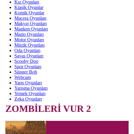
Kız Oyunları
Klasik Oyunlar
Komik Oyunlar
Macera Oyunları
Makyaj Oyunları
Manken Oyunları
Mario Oyunları
Motor Oyunları
Müzik Oyunları
Oda Oyunları
Savas Oyunları
Scooby Doo
Spor Oyunları
Sünger Bob
Webcam
Yarış Oyunları
Yarışma Oyunları
Yemek Oyunları
Zeka Oyunları
ZOMBİLERİ VUR 2