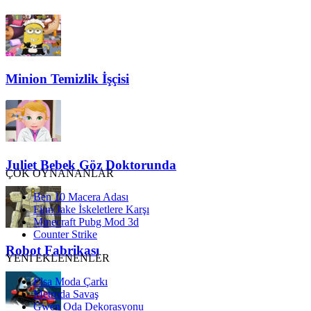
Minion Temizlik İşçisi
Juliet Bebek Göz Doktorunda
ÇOK OYNANANLAR
Ben 10 Macera Adası
Finn Jake İskeletlere Karşı
Minecraft Pubg Mod 3d
Counter Strike
Robot Fabrikası
YENİ EKLENENLER
Elsa Moda Çarkı
Metroda Savaş
Gwen Oda Dekorasyonu