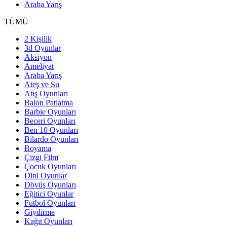
Araba Yarış
TÜMÜ
2 Kişilik
3d Oyunlar
Aksiyon
Ameliyat
Araba Yarış
Ateş ve Su
Atış Oyunları
Balon Patlatma
Barbie Oyunları
Beceri Oyunları
Ben 10 Oyunları
Bilardo Oyunları
Boyama
Çizgi Film
Çocuk Oyunları
Dini Oyunlar
Dövüş Oyunları
Eğitici Oyunlar
Futbol Oyunları
Giydirme
Kağıt Oyunları