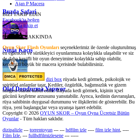
Ajan P Macera
Buzda Safari
BİZİ TAKİP EDİN
Facebook'ta beğen
Twitter'da takip et
Sitemap
OyunSkor HAKKINDA
Oyun Skor Flash Oyunları
seçeneklerimiz ile özenle oluşturulmuş
Ninja Kaçış
en eğlenceli ve sürükleyici oyunlarımıza kolaylıkla ulaşabilir ve siz
de daha keyifli bir oyun deneyimine kolaylıkla sahip olabilir,
kendinizi büyük bir macera içerisinde bulabilirsiniz.
dizi box
rüyada kedi görmek​, psikolojik ve
spiritüel anlamlar taşır. Kediler, özgürlük, bağımsızlık ve gizem
Olaf Dondurma Yapıyor
simgesi olarak kabul edilir. Rüyada kedi görmek, kişinin içsel
gücünü keşfetme arzusunu yansıtabilir. Ayrıca, kedinin davranışları,
rüya sahibinin duygusal durumunu ve ilişkilerini de gösterebilir. Bu
rüya, yeni başlangıçlar veya uyanışa işaret edebilir.
Copyright © 2026
OYUN SKOR – Oyun Oyna Ücretsiz Bütün
Oyunlar
- Tüm hakları saklıdır.
dizipalizle
---
torrentoyun
---
---
hdfilm izle
----
film izle hint
, ----
Film İzle
, ---
fullhdfilmizlesene
---
-----