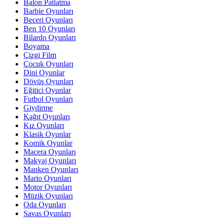
Balon Patlatma
Barbie Oyunları
Beceri Oyunları
Ben 10 Oyunları
Bilardo Oyunları
Boyama
Çizgi Film
Çocuk Oyunları
Dini Oyunlar
Dövüş Oyunları
Eğitici Oyunlar
Futbol Oyunları
Giydirme
Kağıt Oyunları
Kız Oyunları
Klasik Oyunlar
Komik Oyunlar
Macera Oyunları
Makyaj Oyunları
Manken Oyunları
Mario Oyunları
Motor Oyunları
Müzik Oyunları
Oda Oyunları
Savas Oyunları