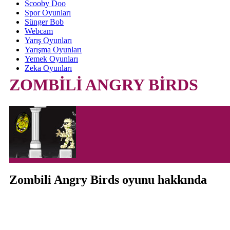
Scooby Doo
Spor Oyunları
Sünger Bob
Webcam
Yarış Oyunları
Yarışma Oyunları
Yemek Oyunları
Zeka Oyunları
ZOMBİLİ ANGRY BİRDS
Zombili Angry Birds oyunu hakkında