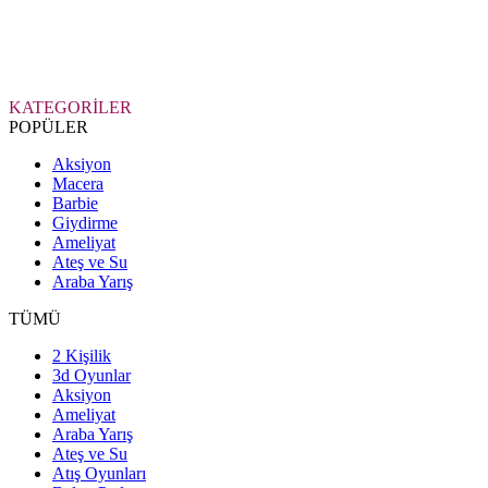
KATEGORİLER
POPÜLER
Aksiyon
Macera
Barbie
Giydirme
Ameliyat
Ateş ve Su
Araba Yarış
TÜMÜ
2 Kişilik
3d Oyunlar
Aksiyon
Ameliyat
Araba Yarış
Ateş ve Su
Atış Oyunları