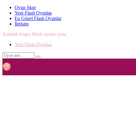
Oyun Skor
Yeni Flash Oyunlar
En Güzel Flash Oyunlar
İletişim
Zombili Angry Birds oyunu oyna
Yeni Flash Oyunlar