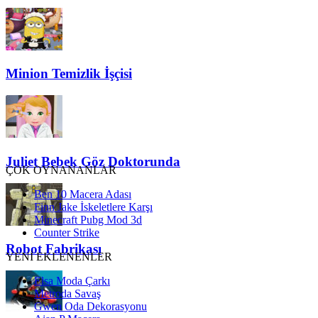
Minion Temizlik İşçisi
Juliet Bebek Göz Doktorunda
ÇOK OYNANANLAR
Ben 10 Macera Adası
Finn Jake İskeletlere Karşı
Minecraft Pubg Mod 3d
Counter Strike
Robot Fabrikası
YENİ EKLENENLER
Elsa Moda Çarkı
Metroda Savaş
Gwen Oda Dekorasyonu