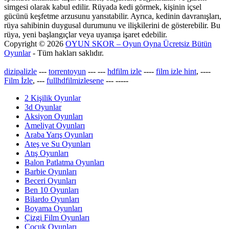
simgesi olarak kabul edilir. Rüyada kedi görmek, kişinin içsel
gücünü keşfetme arzusunu yansıtabilir. Ayrıca, kedinin davranışları,
rüya sahibinin duygusal durumunu ve ilişkilerini de gösterebilir. Bu
rüya, yeni başlangıçlar veya uyanışa işaret edebilir.
Copyright © 2026
OYUN SKOR – Oyun Oyna Ücretsiz Bütün
Oyunlar
- Tüm hakları saklıdır.
dizipalizle
---
torrentoyun
---
---
hdfilm izle
----
film izle hint
, ----
Film İzle
, ---
fullhdfilmizlesene
---
-----
2 Kişilik Oyunlar
3d Oyunlar
Aksiyon Oyunları
Ameliyat Oyunları
Araba Yarış Oyunları
Ateş ve Su Oyunları
Atış Oyunları
Balon Patlatma Oyunları
Barbie Oyunları
Beceri Oyunları
Ben 10 Oyunları
Bilardo Oyunları
Boyama Oyunları
Çizgi Film Oyunları
Çocuk Oyunları