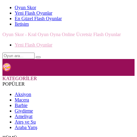
Oyun Skor
Yeni Flash Oyunlar
En Güzel Flash Oyunlar
İletişim
Oyun Skor - Kral Oyun Oyna Online Ücretsiz Flash Oyunlar
Yeni Flash Oyunlar
KATEGORİLER
POPÜLER
Aksiyon
Macera
Barbie
Giydirme
Ameliyat
Ateş ve Su
Araba Yarış