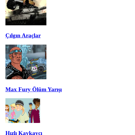
Çılgın Araçlar
Max Fury Ölüm Yarışı
Hızlı Kaykaycı