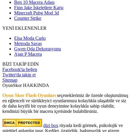
Ben 10 Macera Adası
Finn Jake İskeletlere Karşı
Minecraft Pubg Mod 3d
Counter Strike
YENİ EKLENENLER
Elsa Moda Çarkı
Metroda Savaş
Gwen Oda Dekorasyonu
Ajan P Macera
BİZİ TAKİP EDİN
Facebook'ta beğen
Twitter'da takip et
Sitemap
OyunSkor HAKKINDA
Oyun Skor Flash Oyunları
seçeneklerimiz ile özenle oluşturulmuş
en eğlenceli ve sürükleyici oyunlarımıza kolaylıkla ulaşabilir ve siz
de daha keyifli bir oyun deneyimine kolaylıkla sahip olabilir,
kendinizi büyük bir macera içerisinde bulabilirsiniz.
dizi box
rüyada kedi görmek​, psikolojik ve
spiritüel anlamlar taşır. Kediler, özgürlük, bağımsızlık ve gizem