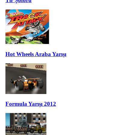
Tır Şoförü
Hot Wheels Araba Yarışı
Formula Yarışı 2012