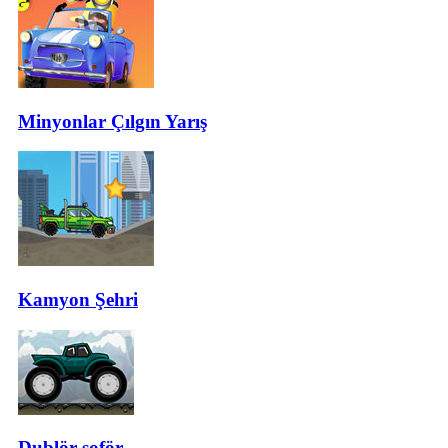
Minyonlar Çılgın Yarış
Kamyon Şehri
Dublör şoför