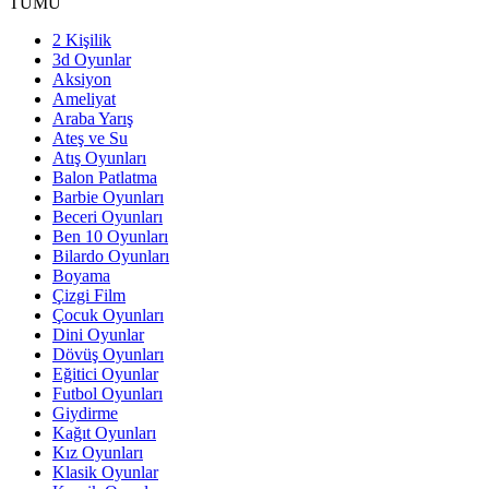
TÜMÜ
2 Kişilik
3d Oyunlar
Aksiyon
Ameliyat
Araba Yarış
Ateş ve Su
Atış Oyunları
Balon Patlatma
Barbie Oyunları
Beceri Oyunları
Ben 10 Oyunları
Bilardo Oyunları
Boyama
Çizgi Film
Çocuk Oyunları
Dini Oyunlar
Dövüş Oyunları
Eğitici Oyunlar
Futbol Oyunları
Giydirme
Kağıt Oyunları
Kız Oyunları
Klasik Oyunlar