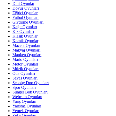
Dini Oyunlar
Dövüş Oyunları
Eğitici Oyunlar
Futbol Oyunları
Giydirme Oyunları
Kağıt Oyunları
Kız Oyunları
Klasik Oyunlar
Komik Oyunlar
Macera Oyunları
Makyaj Oyunları
Manken Oyunları
Mario Oyunları
Motor Oyunları
Müzik Oyunları
Oda Oyunları
Savas Oyunları
Scooby Doo Oyunları
Spor Oyunları
Sünger Bob Oyunları
Webcam Oyunları
Yarış Oyunları
Yarışma Oyunları
Yemek Oyunları
Zeka Oyunları