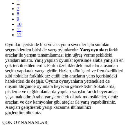
...
7
8
9
10
11
12
Oyunlar içerisinde hızı ve aksiyonu sevenler için sunulan
seçeneklerden birisi de yarış oyunlarıdır.
Yarış oyunları
farklı
araçlar ile yarışın tamamlanması için uğraş verme şeklideki
yarışları anlatır. Yarış yapılan oyunlar içerisinde araba yarışları en
çok tercih edilenlerdir. Farklı özelliklerdeki arabalar arasından
seçim yapılarak yarışa girilir. Hızları, dönüşleri ve fren özellikleri
gibi noktalar farklılık arz ettiği için araçların yarış içerisindeki
hareketleri de değişir. Oyunu oynayanların yetenekleri de
düşünüldüğünde oyunlara heyecan gelmektedir. Sokaklarda,
pistlerde ve dağlık alanlarda yapılan yarışlar farklı heyecanlar
yaşatmaktadır. Araba yarışlarına ek olarak motosikletler, deniz
araçları ve dev kamyonlar gibi araçlar ile yarış yapabilirsiniz.
Araçları geliştirerek yarışı kazanma ihtimalinizi
güçlendirebilirsiniz.
ÇOK OYNANANLAR