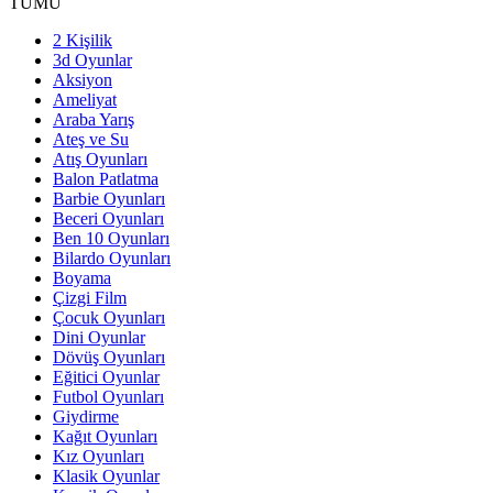
TÜMÜ
2 Kişilik
3d Oyunlar
Aksiyon
Ameliyat
Araba Yarış
Ateş ve Su
Atış Oyunları
Balon Patlatma
Barbie Oyunları
Beceri Oyunları
Ben 10 Oyunları
Bilardo Oyunları
Boyama
Çizgi Film
Çocuk Oyunları
Dini Oyunlar
Dövüş Oyunları
Eğitici Oyunlar
Futbol Oyunları
Giydirme
Kağıt Oyunları
Kız Oyunları
Klasik Oyunlar