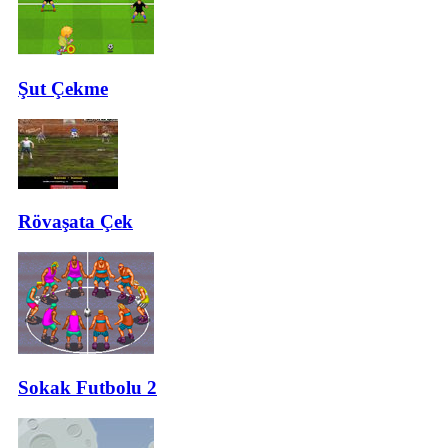
Şut Çekme
Rövaşata Çek
Sokak Futbolu 2