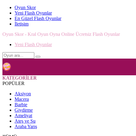
Oyun Skor
Yeni Flash Oyunlar
En Güzel Flash Oyunlar
İletişim
Oyun Skor - Kral Oyun Oyna Online Ücretsiz Flash Oyunlar
Yeni Flash Oyunlar
KATEGORİLER
POPÜLER
Aksiyon
Macera
Barbie
Giydirme
Ameliyat
Ateş ve Su
Araba Yarış