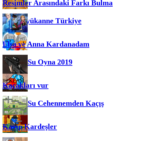
Resimler Arasındaki Farkı Bulma
Koş Büyükanne Türkiye
Elsa ve Anna Kardanadam
Ateş ve Su Oyna 2019
REKLAM
Kaçakları vur
Ateş ve Su Cehennemden Kaçış
Kayıp Kardeşler