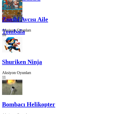
Zombi Avcısı Aile
Aksiyon Oyunları
Tombala
10
Shuriken Ninja
Aksiyon Oyunları
11
Bombacı Helikopter