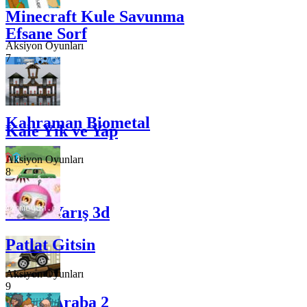
Minecraft Kule Savunma
Efsane Sorf
Aksiyon Oyunları
7
Kahraman Biometal
Kale Yık ve Yap
Aksiyon Oyunları
8
Firari Yarış 3d
Patlat Gitsin
Aksiyon Oyunları
9
Çılgın Araba 2