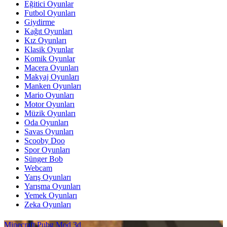
Eğitici Oyunlar
Futbol Oyunları
Giydirme
Kağıt Oyunları
Kız Oyunları
Klasik Oyunlar
Komik Oyunlar
Macera Oyunları
Makyaj Oyunları
Manken Oyunları
Mario Oyunları
Motor Oyunları
Müzik Oyunları
Oda Oyunları
Savas Oyunları
Scooby Doo
Spor Oyunları
Sünger Bob
Webcam
Yarış Oyunları
Yarışma Oyunları
Yemek Oyunları
Zeka Oyunları
Minecraft Pubg Mod 3d