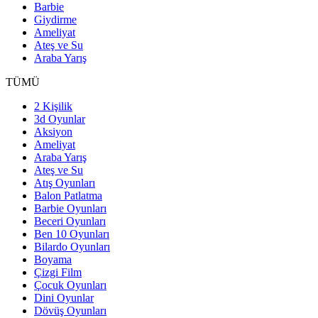
Barbie
Giydirme
Ameliyat
Ateş ve Su
Araba Yarış
TÜMÜ
2 Kişilik
3d Oyunlar
Aksiyon
Ameliyat
Araba Yarış
Ateş ve Su
Atış Oyunları
Balon Patlatma
Barbie Oyunları
Beceri Oyunları
Ben 10 Oyunları
Bilardo Oyunları
Boyama
Çizgi Film
Çocuk Oyunları
Dini Oyunlar
Dövüş Oyunları