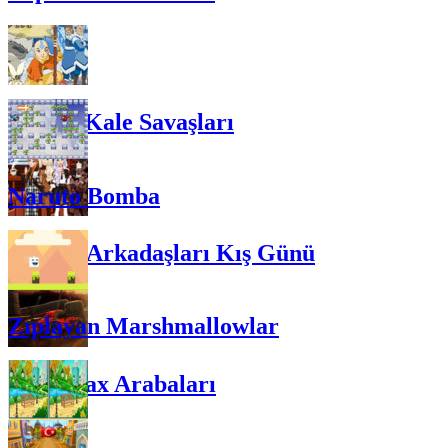
Avatar Kale Savaşları
Naruto Bomba
Elsa ve Arkadaşları Kış Günü
Zıplayan Marshmallowlar
Mad Max Arabaları